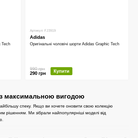
Артикул: FJ3919
Adidas
g Tech
Оригінальні чоловічі шорти Adidas Graphic Tech
990 грн
Купити
290 грн
у з максимальною вигодою
 найбільшу спеку. Якщо ви хочете оновити свою колекцію
им рішенням. Ми зібрали найпопулярніші моделі від
ю.