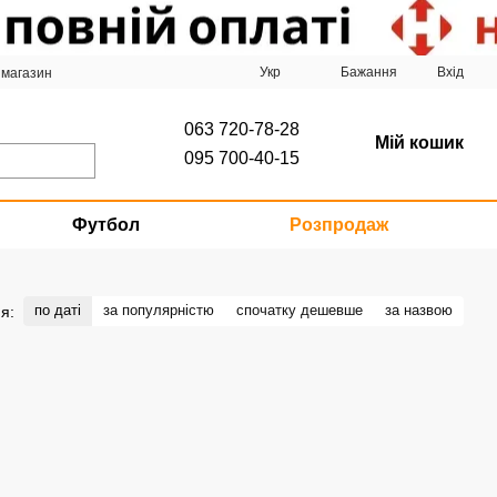
Укр
Бажання
Вхід
 магазин
063 720-78-28
Мій кошик
095 700-40-15
Футбол
Розпродаж
по даті
за популярністю
спочатку дешевше
за назвою
я: