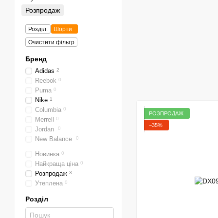
Розпродаж
Розділ:
Шорти
Очистити фільтр
Бренд
Adidas
2
Reebok
0
Puma
0
Nike
1
Columbia
0
РОЗПРОДАЖ
Merrell
0
−35%
Jordan
0
New Balance
0
Новинка
0
Найкраща ціна
0
Розпродаж
3
Утеплена
0
Розділ