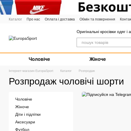
Перейти до основного контенту
Каталог
Про нас
Оплата і доставка
Обмін та повернення
Конта
Графік роботи
Оригінальні кросівки одяг і 
Чоловіче
Жіноче
Інтернет-магазин EuropaSport
Каталог
Розпродаж
Розпродаж чоловічі шорти
Чоловіче
Жіноче
Діти і підлітки
Аксесуари
Футбол