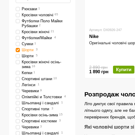
Рюкзаки
1
Кросівки чоловічі
65
Футболки Поло Майки
Рубашки
2
Артикул: DX0926-247
Кросівки жіночі
21
Nike
Футболки/Майки
4
Оригінальні чоловічі шор
Сумки
1
Шорти
3
Шорти
5
Кросівки жіночі осінь-
зима
16
2 890 грн
Купити
1 890 грн
Кепки
1
Спортивні штани
10
Легінси
1
Черевики
9
Розпродаж чоло
Олімпійкі и Толстовки
4
Шльопанці і сандалі
1
Літо диктує свої правила
Спортивні топи
3
літнього одягу, але не 
Кросівки осінь-зима
15
перевірених брендів, що
Спортивні костюми
3
Які чоловічі шорти з
Черевики
3
Шльопанці і сандалі
1