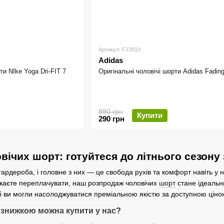
Артикул: FJ3910
Adidas
ти NIke Yoga Dri-FIT 7
Оригінальні чоловічі шорти Adidas Fadin
990 грн
Купити
290 грн
вічих шорт: готуйтеся до літнього сезон
 гардероба, і головне з них — це свобода рухів та комфорт навіть у
бажаєте переплачувати, наш розпродаж чоловічих
шорт
стане ідеальн
б ви могли насолоджуватися преміальною якістю за доступною ціно
і знижкою можна купити у нас?