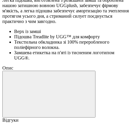
Легка підошва, виготовлена з розкішної замші та оброблена
нашою затишною вовною UGGplush, забезпечує фірмову
м'якість, а легка підошва забезпечує амортизацію та зчеплення
протягом усього дня, а стриманий силует поєднується
практично з чим завгодно.
Верх із замші
Підошва Treadlite by UGG™ для комфорту
Текстильна обкладинка зі 100% переробленого
поліефірного волокна.
Замшева етикетка на п'яті із тисненим логотипом
UGG®.
Опис
Відгуки