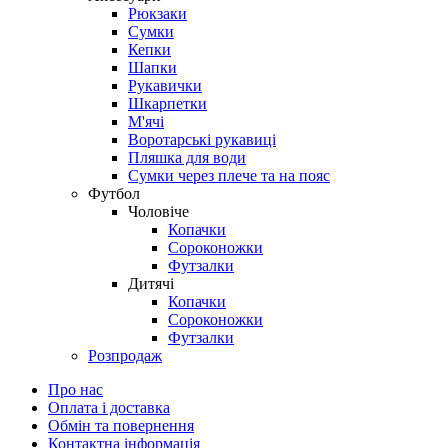
Рюкзаки
Сумки
Кепки
Шапки
Рукавички
Шкарпетки
М'ячі
Воротарські рукавиці
Пляшка для води
Сумки через плече та на пояс
Футбол
Чоловіче
Копачки
Сороконожки
Футзалки
Дитячі
Копачки
Сороконожки
Футзалки
Розпродаж
Про нас
Оплата і доставка
Обмін та повернення
Контактна інформація