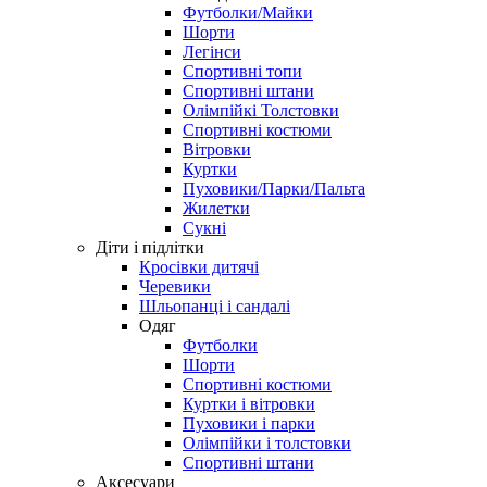
Футболки/Майки
Шорти
Легінси
Спортивні топи
Спортивні штани
Олімпійкі Толстовки
Спортивні костюми
Вітровки
Куртки
Пуховики/Парки/Пальта
Жилетки
Сукні
Діти і підлітки
Кросівки дитячі
Черевики
Шльопанці і сандалі
Одяг
Футболки
Шорти
Спортивні костюми
Куртки і вітровки
Пуховики і парки
Олімпійки і толстовки
Спортивні штани
Аксесуари