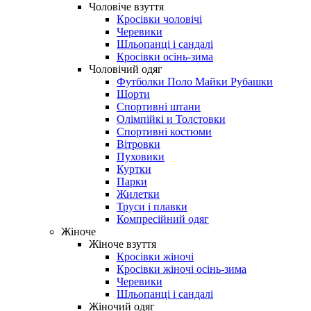
Чоловіче взуття
Кросівки чоловічі
Черевики
Шльопанці і сандалі
Кросівки осінь-зима
Чоловічий одяг
Футболки Поло Майки Рубашки
Шорти
Спортивні штани
Олімпійкі и Толстовки
Спортивні костюми
Вітровки
Пуховики
Куртки
Парки
Жилетки
Труси і плавки
Компресійний одяг
Жіноче
Жіноче взуття
Кросівки жіночі
Кросівки жіночі осінь-зима
Черевики
Шльопанці і сандалі
Жіночий одяг