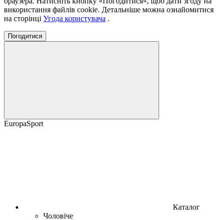
браузера. Натисніть кнопку «Погодитися», щоб дати згоду на
використання файлів cookie. Детальніше можна ознайомитися
на сторінці
Угода користувача
.
Погодитися
EuropaSport
Каталог
Чоловіче