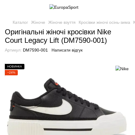
Каталог
Жіноче
Жіноче взуття
Кросівки жіночі осінь-зима
Оригінальні жіночі кросівки Nike
Court Legacy Lift (DM7590-001)
Артикул:
DM7590-001
Написати відгук
НОВИНКА
−24%