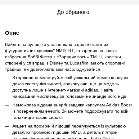
До обраного
Опис
Вийдіть на вулицю з упевненістю в цих елегантних
футуристичних кросівкаї NMD_R1, створених на зразок
озброєння Боббі Фетта з «Зоряних воєн» TM. Ці кросівки,
створені у співпраці з Disney та Lucasfilm, мають спортивні
традиції, які дозволяють вам насолоджуватися.
З гордістю демонструйте свій унікальний номер клону як
доказ своєї унікальності, враховуючи, що ця модель
доступна лише в інтернет-магазині adidas. Навіть
найкращий мисливець за головами не знайде його ніде.
Неможлива віддача енергії завдяки капсулам Adidas Boost
із поверненням енергії. Ви можете подорожувати по всій
галактиці з такою силою.
Акцент на проміжній підошві перегукується із культовою
деталлю проміжної підошви NMD, а деталь п'ятірки
нагадує фірмовий реактивний ранець Боби Фетта.