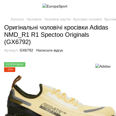
Каталог
Чоловіче
Чоловіче взуття
Кросівки чоловічі
Кросів
Оригінальні чоловічі кросівки Adidas
NMD_R1 R1 Spectoo Originals
(GX6792)
Артикул:
GX6792
Написати відгук
РОЗПРОДАЖ
−26%