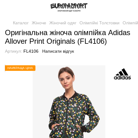
Каталог
Жіноче
Жіночий одяг
Олімпійкі Толстовки
Олімпій
Оригінальна жіноча олімпійка Adidas
Allover Print Originals (FL4106)
Артикул:
FL4106
Написати відгук
НАЙКРАЩА ЦІНА