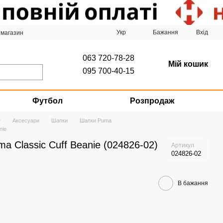
Укр
Бажання
Вхід
 магазин
063 720-78-28
Мій кошик
095 700-40-15
Футбол
Розпродаж
г
Аксесуари
Шапки
Шапки Puma
nie
a Classic Cuff Beanie (024826-02)
Артикул
024826-02
В бажання