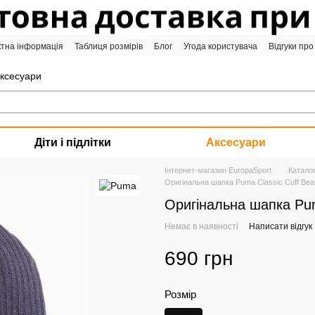
ктна інформація
Таблиця розмірів
Блог
Угода користувача
Відгуки про
аксесуари
Діти і підлітки
Аксесуари
Інтернет-магазин EuropaSport
Катало
Оригінальна шапка Puma Classic Cuff Bea
Оригінальна шапка Pum
Немає в наявності
Написати відгук
690 грн
Розмір