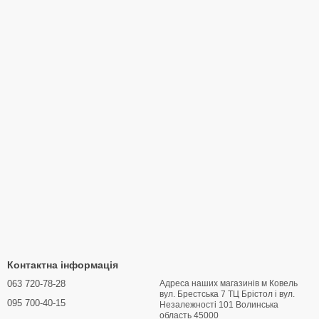
Контактна інформація
063 720-78-28
Адреса наших магазинів м Ковель
вул. Брестська 7 ТЦ Брістол і вул.
095 700-40-15
Hезалежності 101 Волинська
область 45000