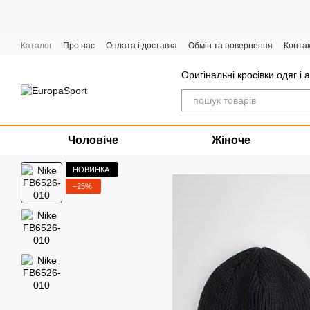
Перейти до основного контенту
Каталог
Про нас
Оплата і доставка
Обмін та повернення
Конта
Графік роботи
Оригінальні кросівки одяг і 
Чоловіче
Жіноче
НОВИНКА
−25%