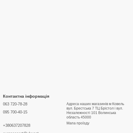
Контактна інформація
063 720-78-28
Адреса наших магазинів м Ковель
вул. Брестська 7 ТЦ Брістол і вул.
095 700-40-15
Hезалежності 101 Волинська
область 45000
Мапа проїзду
+380637207828