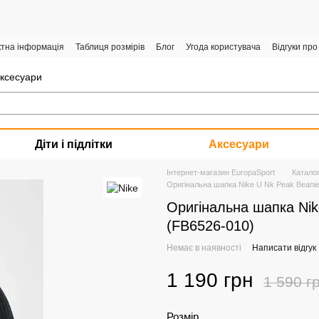
ктна інформація
Таблиця розмірів
Блог
Угода користувача
Відгуки про
аксесуари
Діти і підлітки
Аксесуари
Інтернет-магазин EuropaSport
Катало
Оригінальна шапка Nike U Nk Peak Beanie
Оригінальна шапка Nik
(FB6526-010)
Немає в наявності
Написати відгук
1 190 грн
1 590 г
Розмір