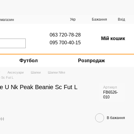
Укр
Бажання
Вхід
 магазин
063 720-78-28
Мій кошик
095 700-40-15
Футбол
Розпродаж
г
Аксесуари
Шапки
Шапки Nike
 Sc Fut L
e U Nk Peak Beanie Sc Fut L
Артикул
FB6526-
010
рн
В бажання