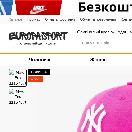
Перейти до основного контенту
Каталог
Про нас
Оплата і доставка
Обмін та повернення
Конта
Графік роботи
Оригінальні кросівки одяг і 
Чоловіче
Жіноче
НОВИНКА
−32%