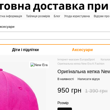
ктна інформація
Таблиця розмірів
Блог
Угода користувача
Відгуки про
аксесуари
Діти і підлітки
Аксесуари
Інтернет-магазин EuropaSport
Катало
Оригінальна кепка New Era K Fashion
Оригінальна кепка New
В наявності
Написати відгук
950 грн
1 390 грн
Розмір