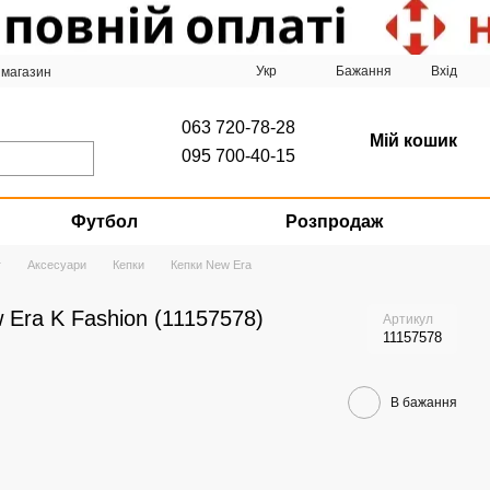
Укр
Бажання
Вхід
 магазин
063 720-78-28
Мій кошик
095 700-40-15
Футбол
Розпродаж
г
Аксесуари
Кепки
Кепки New Era
 Era K Fashion (11157578)
Артикул
11157578
В бажання