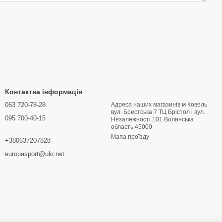
Контактна інформація
063 720-78-28
Адреса наших магазинів м Ковель
вул. Брестська 7 ТЦ Брістол і вул.
095 700-40-15
Hезалежності 101 Волинська
область 45000
Мапа проїзду
+380637207828
europasport@ukr.net