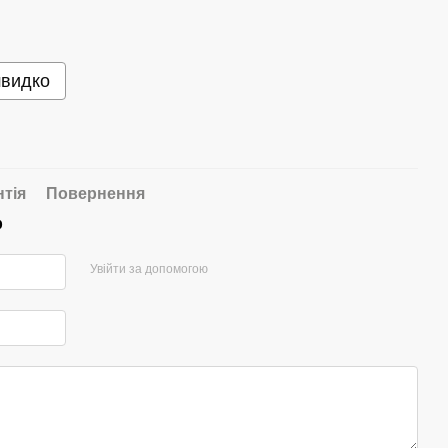
швидко
нтія
Повернення
р
Увійти за допомогою