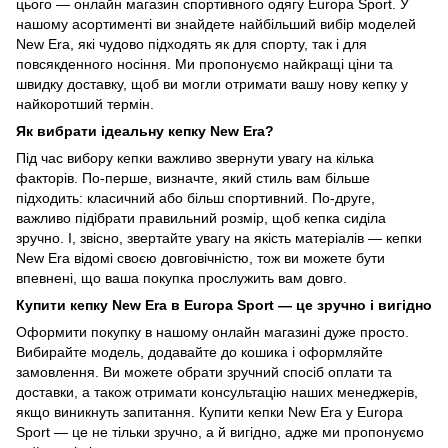
цього — онлайн магазин спортивного одягу Europa Sport. У
нашому асортименті ви знайдете найбільший вибір моделей
New Era, які чудово підходять як для спорту, так і для
повсякденного носіння. Ми пропонуємо найкращі ціни та
швидку доставку, щоб ви могли отримати вашу нову кепку у
найкоротший термін.
Як вибрати ідеальну кепку New Era?
Під час вибору кепки важливо звернути увагу на кілька
факторів. По-перше, визначте, який стиль вам більше
підходить: класичний або більш спортивний. По-друге,
важливо підібрати правильний розмір, щоб кепка сиділа
зручно. І, звісно, звертайте увагу на якість матеріалів — кепки
New Era відомі своєю довговічністю, тож ви можете бути
впевнені, що ваша покупка прослужить вам довго.
Купити кепку New Era в Europa Sport — це зручно і вигідно
Оформити покупку в нашому онлайн магазині дуже просто.
Вибирайте модель, додавайте до кошика і оформляйте
замовлення. Ви можете обрати зручний спосіб оплати та
доставки, а також отримати консультацію наших менеджерів,
якщо виникнуть запитання. Купити кепки New Era у Europa
Sport — це не тільки зручно, а й вигідно, адже ми пропонуємо