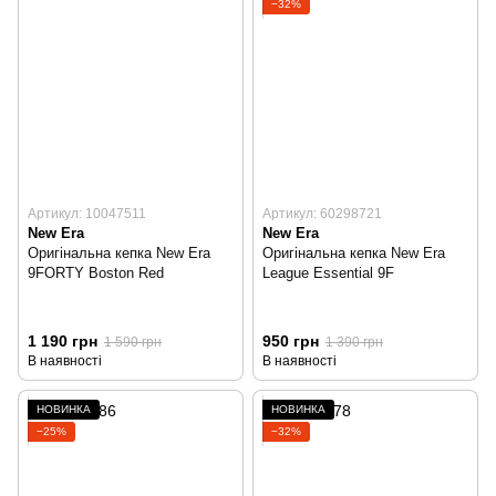
−32%
Артикул: 10047511
Артикул: 60298721
New Era
New Era
Оригінальна кепка New Era
Оригінальна кепка New Era
9FORTY Boston Red
League Essential 9F
1 190 грн
950 грн
1 590 грн
1 390 грн
В наявності
В наявності
НОВИНКА
НОВИНКА
−25%
−32%