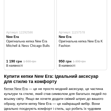
Артикул: 12292586
Артикул: 11157578
New Era
New Era
Оригінальна кепка New Era
Оригінальна кепка New Era K
Mitchell & Ness Chicago Bulls
Fashion
1 190 грн
950 грн
1 590 грн
1 390 грн
В наявності
В наявності
Купити кепки New Era: Ідеальний аксесуар
для стилю та комфорту
Кепки New Era
— це не просто модний аксесуар, це частина
культури та стилю, який став символом для багатьох людей по
всьому світу. Якщо ви хочете додати свіжий штрих до вашого
образу, купити кепку New Era — це найкращий вибір. Вони
ідеально поєднують комфорт і стиль, що робить їх чудовим