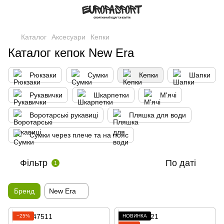
Каталог
Аксесуари
Кепки
Каталог кепок New Era
Рюкзаки
Сумки
Кепки
Шапки
Рукавички
Шкарпетки
М'ячі
Воротарські рукавиці
Пляшка для води
Сумки через плече та на пояс
Фільтр
По даті
1
Бренд
New Era
−25%
НОВИНКА