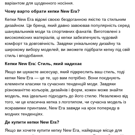
варіантом для щоденного носіння.
Чому варто обрати кепки New Era?
Кепки New Era відомі своєю бездоганною якістю та стильним
дизайном. Це бренд, який давно завоював популярність серед
шанувальників моди та спортивних фанатів. Виготовлені з
високоякісних матеріалів, ці кепки забезпечують чудовий
комфорт та довговічність. Завдяки унікальному дизайну та
широкому вибору моделей, ви зможете підібрати кепку під свій
стиль і вподобання.
Кепки New Era: Стиль, який надихає
Якщо ви шукаєте аксесуар, який підкреслить ваш стиль, тоді
кепки New Era — це те, що вам потрібно. Вони поєднують
елементи класики та сучасних тенденцій моди. Завдяки
різноманіттю кольорів, дизайнів і форм, кожен може знайти
модель, яка ідеально підходить до його стилю. Незалежно від
того, чи це класична кепка з логотипом, чи сучасна модель із
яскравими принтами, New Era завжди на крок попереду в
модних тенденціях.
Де купити кепки New Era?
Якщо ви хочете купити кепку New Era, найкраще місце для