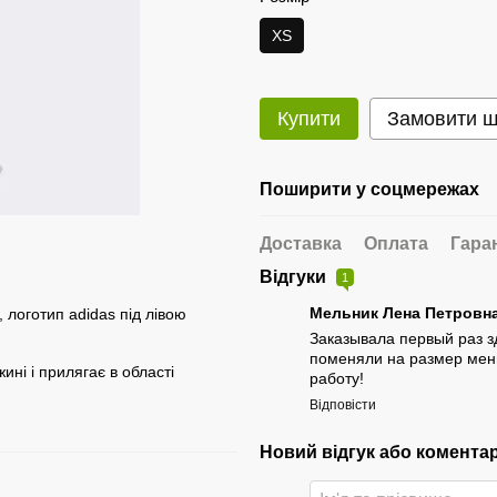
XS
Купити
Замовити 
Поширити у соцмережах
Доставка
Оплата
Гара
Відгуки
1
Мельник Лена Петровн
, логотип adidas під лівою
Заказывала первый раз з
поменяли на размер мень
ині і прилягає в області
работу!
Відповісти
Новий відгук або комента