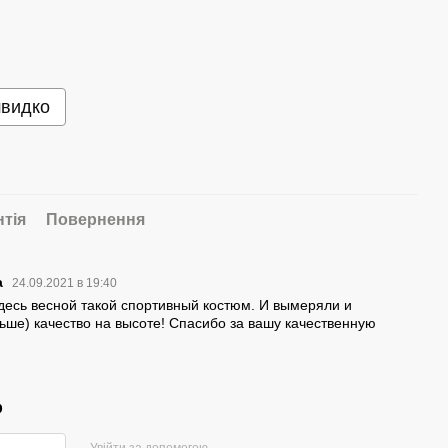
швидко
нтія
Повернення
а
24.09.2021 в 19:40
десь весной такой спортивный костюм. И вымеряли и
ше) качество на высоте! Спасибо за вашу качественную
р
Увійти за допомогою