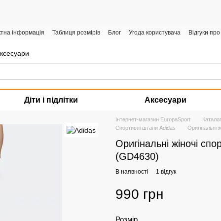
ктна інформація
Таблиця розмірів
Блог
Угода користувача
Відгуки про
аксесуари
Діти і підлітки
Аксесуари
Інтернет-магазин EuropaSport
Катало
Спортивні штани Adidas
Оригінальні 
Оригінальні жіночі сп
(GD4630)
В наявності
1 відгук
990 грн
Розмір