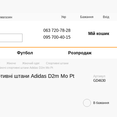
Укр
Бажання
Вхід
 магазин
063 720-78-28
Мій кошик
095 700-40-15
Футбол
Розпродаж
г
Жіноче
Жіночий одяг
Спортивні штани
жіночі спортивні штани Adidas D2m Mo Pt
ортивні штани Adidas D2m Mo Pt
Артикул
GD4630
В бажання