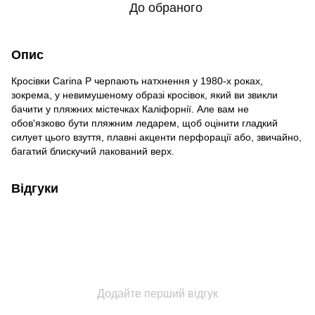
До обраного
Опис
Кросівки Carina P черпають натхнення у 1980-х роках,
зокрема, у невимушеному образі кросівок, який ви звикли
бачити у пляжних містечках Каліфорнії. Але вам не
обов'язково бути пляжним ледарем, щоб оцінити гладкий
силует цього взуття, плавні акценти перфорації або, звичайно,
багатий блискучий лакований верх.
Відгуки
Додайте перший відгук