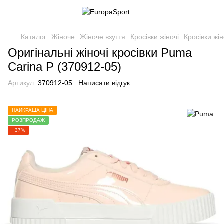
Каталог
Жіноче
Жіноче взуття
Кросівки жіночі
Кросівки жі
Оригінальні жіночі кросівки Puma
Carina P (370912-05)
Артикул:
370912-05
Написати відгук
НАЙКРАЩА ЦІНА
РОЗПРОДАЖ
−37%