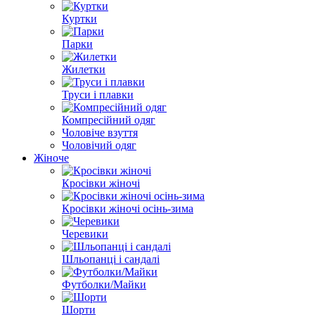
Куртки
Парки
Жилетки
Труси і плавки
Компресійний одяг
Чоловіче взуття
Чоловічий одяг
Жіноче
Кросівки жіночі
Кросівки жіночі осінь-зима
Черевики
Шльопанці і сандалі
Футболки/Майки
Шорти