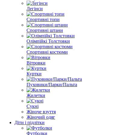
Легінси
Спортивні топи
Спортивні штани
Олімпійкі Толстовки
Спортивні костюми
Вітровки
Куртки
Пуховики/Парки/Пальта
Жилетки
Сукні
Жіноче взуття
Жіночий одяг
Діти і підлітки
Футболки