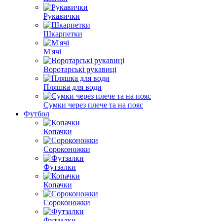
Рукавички
Шкарпетки
М'ячі
Воротарські рукавиці
Пляшка для води
Сумки через плече та на пояс
Футбол
Копачки
Сороконожки
Футзалки
Копачки
Сороконожки
Футзалки