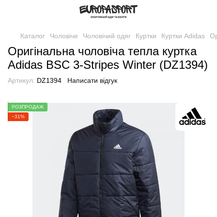
Каталог
Чоловіче
Чоловічий одяг
Куртки
Куртки Adidas
Ор
Оригінальна чоловіча тепла куртка
Adidas BSC 3-Stripes Winter (DZ1394)
Артикул:
DZ1394
Написати відгук
РОЗПРОДАЖ
−31%