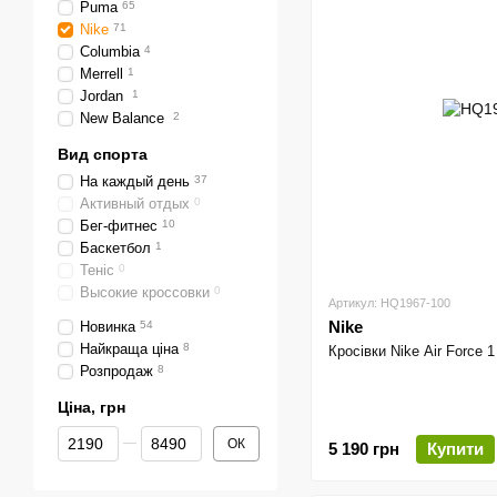
Puma
65
Nike
71
Columbia
4
Merrell
1
Jordan
1
New Balance
2
Вид спорта
На каждый день
37
Активный отдых
0
Бег-фитнес
10
Баскетбол
1
Теніс
0
Высокие кроссовки
0
Артикул: HQ1967-100
Nike
Новинка
54
Найкраща ціна
8
Кросівки Nike Air Force 1
Розпродаж
8
Ціна, грн
Від Ціна, грн
До Ціна, грн
ОК
5 190 грн
Купити