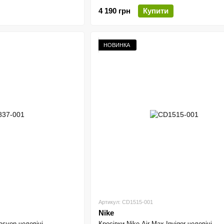
4 190 грн
Купити
НОВИНКА
Артикул: CD1515-001
Nike
asyon чоловічі
Кросівки Nike Air Max Invigor чоловічі