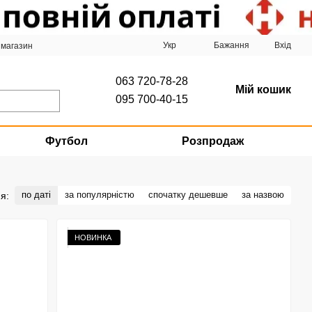
Укр
Бажання
Вхід
 магазин
063 720-78-28
Мій кошик
095 700-40-15
Футбол
Розпродаж
по даті
за популярністю
спочатку дешевше
за назвою
я:
НОВИНКА