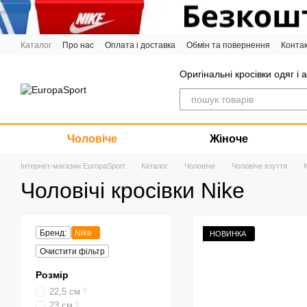
Перейти до основного контенту
Каталог
Про нас
Оплата і доставка
Обмін та повернення
Конта
Графік роботи
Оригінальні кросівки одяг і 
Чоловіче
Жіноче
Інтернет-магазин EuropaSport
Каталог
Чоловіче
Чоловіче взуття
Чоловічі кросівки Nike
Бренд:
Nike
НОВИНКА
Очистити фільтр
Розмір
22,5 см
0
23 см
0