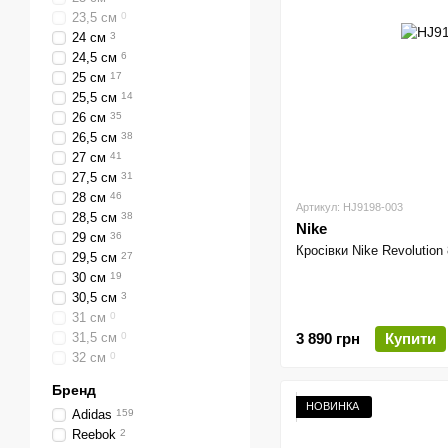
23,5 см
0
24 см
3
24,5 см
6
25 см
17
25,5 см
14
26 см
35
26,5 см
38
27 см
41
27,5 см
31
28 см
46
Артикул: HJ9198-003
28,5 см
38
Nike
29 см
36
Кросівки Nike Revolution 
29,5 см
27
30 см
19
30,5 см
3
31 см
0
3 890 грн
Купити
31,5 см
0
32 см
0
Бренд
НОВИНКА
Adidas
159
Reebok
2