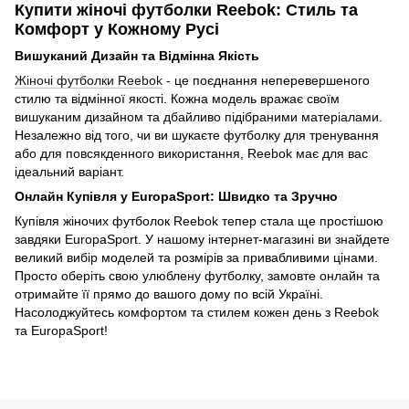
Купити жіночі футболки Reebok: Стиль та
Комфорт у Кожному Русі
Вишуканий Дизайн та Відмінна Якість
Жіночі футболки Reebok
- це поєднання неперевершеного
стилю та відмінної якості. Кожна модель вражає своїм
вишуканим дизайном та дбайливо підібраними матеріалами.
Незалежно від того, чи ви шукаєте футболку для тренування
або для повсякденного використання, Reebok має для вас
ідеальний варіант.
Онлайн Купівля у EuropaSport: Швидко та Зручно
Купівля жіночих футболок Reebok тепер стала ще простішою
завдяки EuropaSport. У нашому інтернет-магазині ви знайдете
великий вибір моделей та розмірів за привабливими цінами.
Просто оберіть свою улюблену футболку, замовте онлайн та
отримайте її прямо до вашого дому по всій Україні.
Насолоджуйтесь комфортом та стилем кожен день з Reebok
та EuropaSport!