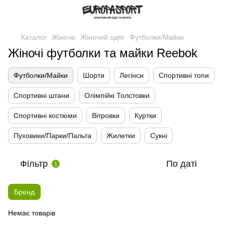
Каталог
Жіноче
Жіночий одяг
Футболки/Майки
Жіночі футболки та майки Reebok
Футболки/Майки
Шорти
Легінси
Спортивні топи
Спортивні штани
Олімпійкі Толстовки
Спортивні костюми
Вітровки
Куртки
Пуховики/Парки/Пальта
Жилетки
Сукні
Фільтр
По даті
1
Бренд
Немає товарів