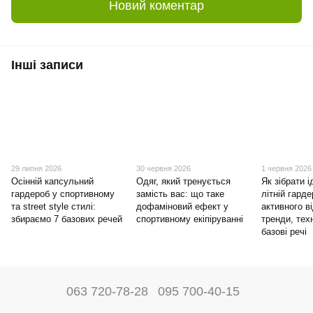
Новий коментар
Інші записи
29 липня 2026
30 червня 2026
1 червня 2026
Осінній капсульний
Одяг, який тренується
Як зібрати 
гардероб у спортивному
замість вас: що таке
літній гард
та street style стилі:
дофаміновий ефект у
активного в
збираємо 7 базових речей
спортивному екіпіруванні
тренди, техн
базові речі
063 720-78-28
095 700-40-15