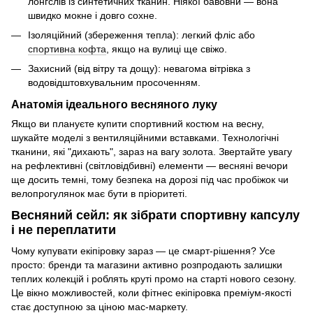
лонгслів із синтетичних тканин. Ніякої бавовни — вона
швидко мокне і довго сохне.
Ізоляційний (збереження тепла): легкий фліс або
спортивна кофта
, якщо на вулиці ще свіжо.
Захисний (від вітру та дощу): невагома вітрівка з
водовідштовхувальним просоченням.
Анатомія ідеального весняного луку
Якщо ви плануєте купити спортивний костюм на весну,
шукайте моделі з вентиляційними вставками. Технологічні
тканини, які "дихають", зараз на вагу золота. Звертайте увагу
на рефлективні (світловідбивні) елементи — весняні вечори
ще досить темні, тому безпека на дорозі під час пробіжок чи
велопрогулянок має бути в пріоритеті.
Весняний сейл: як зібрати спортивну капсулу
і не переплатити
Чому купувати екіпіровку зараз — це смарт-рішення? Усе
просто: бренди та магазини активно розпродають залишки
теплих колекцій і роблять круті промо на старті нового сезону.
Це вікно можливостей, коли фітнес екіпіровка преміум-якості
стає доступною за ціною мас-маркету.