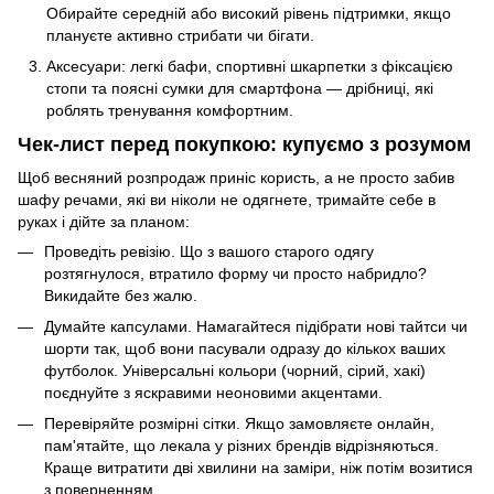
Обирайте середній або високий рівень підтримки, якщо
плануєте активно стрибати чи бігати.
Аксесуари: легкі бафи, спортивні шкарпетки з фіксацією
стопи та поясні сумки для смартфона — дрібниці, які
роблять тренування комфортним.
Чек-лист перед покупкою: купуємо з розумом
Щоб весняний розпродаж приніс користь, а не просто забив
шафу речами, які ви ніколи не одягнете, тримайте себе в
руках і дійте за планом:
Проведіть ревізію. Що з вашого старого одягу
розтягнулося, втратило форму чи просто набридло?
Викидайте без жалю.
Думайте капсулами. Намагайтеся підібрати нові тайтси чи
шорти так, щоб вони пасували одразу до кількох ваших
футболок. Універсальні кольори (чорний, сірий, хакі)
поєднуйте з яскравими неоновими акцентами.
Перевіряйте розмірні сітки. Якщо замовляєте онлайн,
пам'ятайте, що лекала у різних брендів відрізняються.
Краще витратити дві хвилини на заміри, ніж потім возитися
з поверненням.