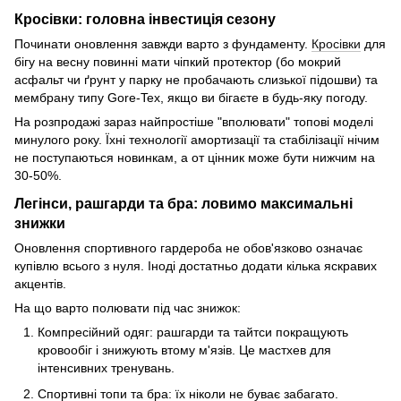
Кросівки: головна інвестиція сезону
Починати оновлення завжди варто з фундаменту.
Кросівки
для
бігу на весну повинні мати чіпкий протектор (бо мокрий
асфальт чи ґрунт у парку не пробачають слизької підошви) та
мембрану типу Gore-Tex, якщо ви бігаєте в будь-яку погоду.
На розпродажі зараз найпростіше "вполювати" топові моделі
минулого року. Їхні технології амортизації та стабілізації нічим
не поступаються новинкам, а от цінник може бути нижчим на
30-50%.
Легінси, рашгарди та бра: ловимо максимальні
знижки
Оновлення спортивного гардероба не обов'язково означає
купівлю всього з нуля. Іноді достатньо додати кілька яскравих
акцентів.
На що варто полювати під час знижок:
Компресійний одяг: рашгарди та тайтси покращують
кровообіг і знижують втому м'язів. Це мастхев для
інтенсивних тренувань.
Спортивні топи та бра: їх ніколи не буває забагато.