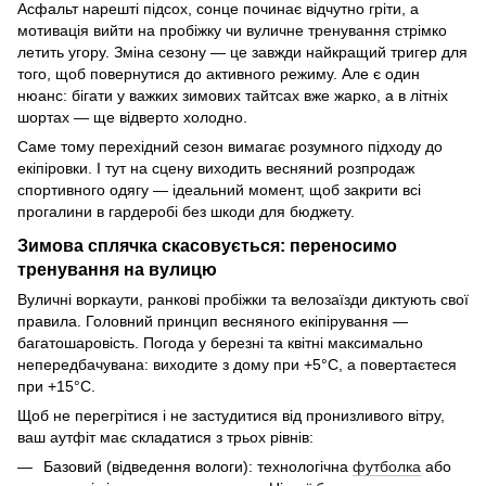
Асфальт нарешті підсох, сонце починає відчутно гріти, а
мотивація вийти на пробіжку чи вуличне тренування стрімко
летить угору. Зміна сезону — це завжди найкращий тригер для
того, щоб повернутися до активного режиму. Але є один
нюанс: бігати у важких зимових тайтсах вже жарко, а в літніх
шортах — ще відверто холодно.
Саме тому перехідний сезон вимагає розумного підходу до
екіпіровки. І тут на сцену виходить весняний розпродаж
спортивного одягу — ідеальний момент, щоб закрити всі
прогалини в гардеробі без шкоди для бюджету.
Зимова сплячка скасовується: переносимо
тренування на вулицю
Вуличні воркаути, ранкові пробіжки та велозаїзди диктують свої
правила. Головний принцип весняного екіпірування —
багатошаровість. Погода у березні та квітні максимально
непередбачувана: виходите з дому при +5°C, а повертаєтеся
при +15°C.
Щоб не перегрітися і не застудитися від пронизливого вітру,
ваш аутфіт має складатися з трьох рівнів:
Базовий (відведення вологи): технологічна
футболка
або