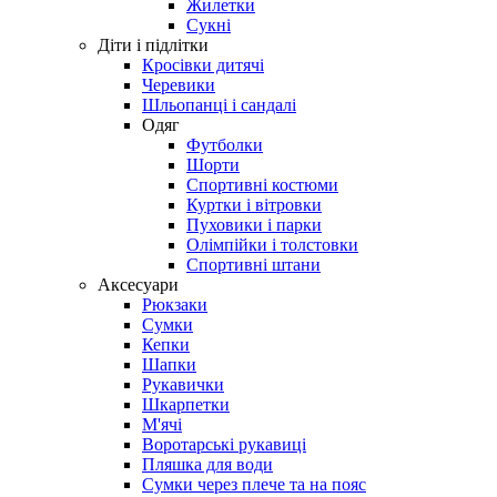
Жилетки
Сукні
Діти і підлітки
Кросівки дитячі
Черевики
Шльопанці і сандалі
Одяг
Футболки
Шорти
Спортивні костюми
Куртки і вітровки
Пуховики і парки
Олімпійки і толстовки
Спортивні штани
Аксесуари
Рюкзаки
Сумки
Кепки
Шапки
Рукавички
Шкарпетки
М'ячі
Воротарські рукавиці
Пляшка для води
Сумки через плече та на пояс