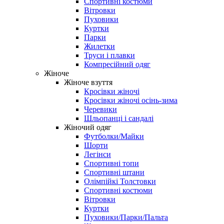
Спортивні костюми
Вітровки
Пуховики
Куртки
Парки
Жилетки
Труси і плавки
Компресійний одяг
Жіноче
Жіноче взуття
Кросівки жіночі
Кросівки жіночі осінь-зима
Черевики
Шльопанці і сандалі
Жіночий одяг
Футболки/Майки
Шорти
Легінси
Спортивні топи
Спортивні штани
Олімпійкі Толстовки
Спортивні костюми
Вітровки
Куртки
Пуховики/Парки/Пальта