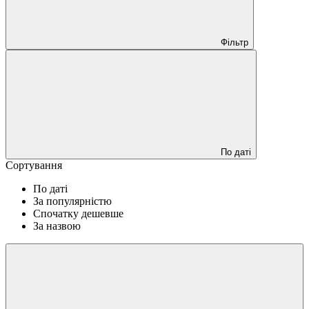
Фільтр
По даті
Сортування
По даті
За популярністю
Спочатку дешевше
За назвою