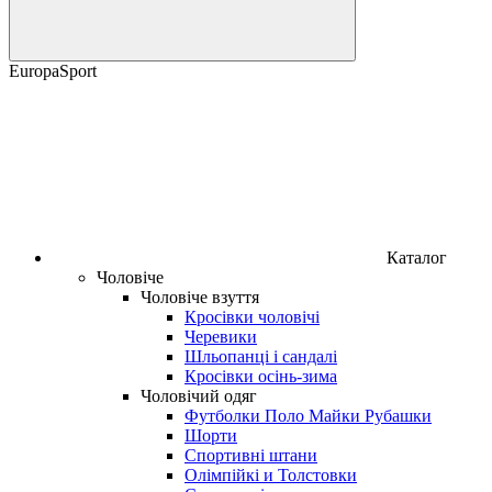
EuropaSport
Каталог
Чоловіче
Чоловіче взуття
Кросівки чоловічі
Черевики
Шльопанці і сандалі
Кросівки осінь-зима
Чоловічий одяг
Футболки Поло Майки Рубашки
Шорти
Спортивні штани
Олімпійкі и Толстовки