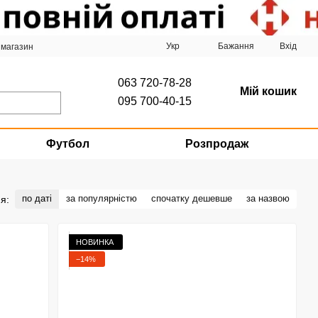
Укр
Бажання
Вхід
 магазин
063 720-78-28
Мій кошик
095 700-40-15
Футбол
Розпродаж
по даті
за популярністю
спочатку дешевше
за назвою
я:
НОВИНКА
−14%