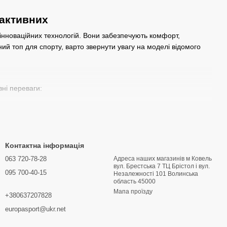
 активних
інноваційних технологій. Вони забезпечують комфорт,
ний топ для спорту, варто звернути увагу на моделі відомого
ні переваги:
кою або без.
Контактна інформація
063 720-78-28
Адреса наших магазинів м Ковель
 що підтримує вашу активність та комфорт.
вул. Брестська 7 ТЦ Брістол і вул.
095 700-40-15
Hезалежності 101 Волинська
область 45000
Мапа проїзду
+380637207828
а привабливими цінами. Зручна система пошуку та швидка
ми пропозиціями та знижками на обрані моделі.
europasport@ukr.net
олоджуйтесь комфортом на кожному тренуванні!