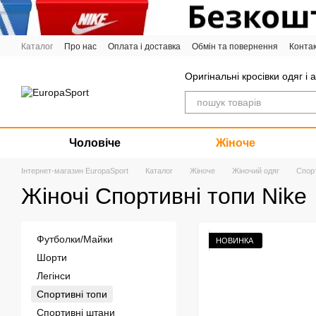
Перейти до основного контенту
Каталог
Про нас
Оплата і доставка
Обмін та повернення
Конта
Графік роботи
Оригінальні кросівки одяг і 
Чоловіче
Жіноче
Інтернет-магазин EuropaSport
Каталог
Жіноче
Жіночий одяг
Спорт
Жіночі Спортивні топи Nike
Футболки/Майки
НОВИНКА
Шорти
Легінси
Спортивні топи
Спортивні штани