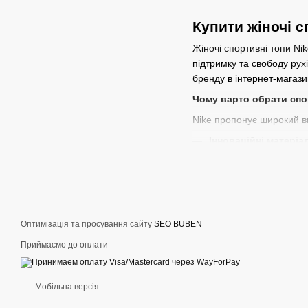
Купити жіночі с
Жіночі спортивні топи Ni
підтримку та свободу рух
бренду в інтернет-магази
Чому варто обрати спо
Nike пропонує широкий ви
Інноваційні матеріа
Анатомічний крій
– і
Різноманітність мо
Стильний дизайн
– 
Обираючи
жіночий спор
Оптимізація та просування сайту
SEO BUBEN
Де вигідно купити ориг
Приймаємо до оплати
В інтернет-магазині
Euro
доставка дозволяють лег
Мобільна версія
Не відкладайте покупку! 