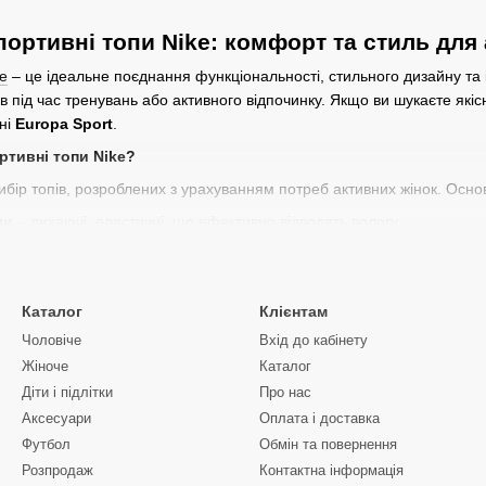
портивні топи Nike: комфорт та стиль для
ke
– це ідеальне поєднання функціональності, стильного дизайну та 
ів під час тренувань або активного відпочинку. Якщо ви шукаєте якіс
ні
Europa Sport
.
ртивні топи Nike?
бір топів, розроблених з урахуванням потреб активних жінок. Основ
ли
– дихаючі, еластичні, що ефективно відводять вологу.
деально сідає по фігурі, не обмежує рухів.
делей
– з широкими та вузькими бретелями, з компресійною підтрим
Каталог
Клієнтам
трендові кольори та впізнаваний логотип.
Чоловіче
Вхід до кабінету
тивний топ Nike
, ви отримуєте надійного партнера для тренувань,
Жіноче
Каталог
інальний спортивний топ Nike?
Діти і підлітки
Про нас
Аксесуари
Оплата і доставка
pa Sport
представлений широкий асортимент
жіночих топів Nike
з
ко оформити покупку. Окрім цього, ви можете скористатися акційни
Футбол
Обмін та повернення
Розпродаж
Контактна інформація
Замовляйте спортивні топи Nike прямо зараз в
Europa Sport
та нас