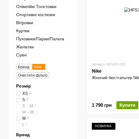
Олімпійкі Толстовки
Спортивні костюми
Вітровки
Куртки
Пуховики/Парки/Пальта
Жилетки
Сукні
Артикул: HF5372-010
Бренд:
Nike
Nike
Очистити фільтр
Жіночий бюстгальтер Nik
Розмір
XS
4
S
2
1 790 грн
Купити
S - 34
0
M - 38
0
M
2
L
0
НОВИНКА
Бренд