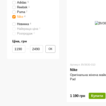
Adidas
5
Reebok
1
Puma
7
Nike
4
Новинка
4
Найкраща ціна
0
Розпродаж
0
Ціна, грн
Від Ціна, грн
До Ціна, грн
ОК
Артикул: BV3630-010
Nike
Оригінальна жіноча майк
Pad
1 190 грн
Купити