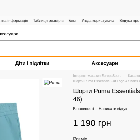
ктна інформація
Таблиця розмірів
Блог
Угода користувача
Відгуки про
аксесуари
Діти і підлітки
Аксесуари
Інтернет-магазин EuropaSport
Катало
Шорти Puma Essentials Cat Logo 4 Shorts ж
Шорти Puma Essentials 
46)
В наявності
Написати відгук
1 190 грн
Розмір