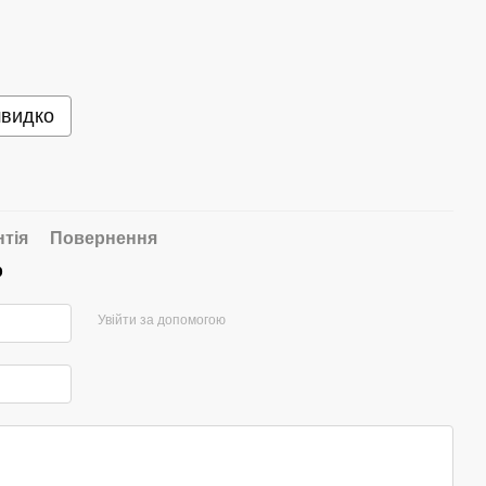
швидко
нтія
Повернення
р
Увійти за допомогою