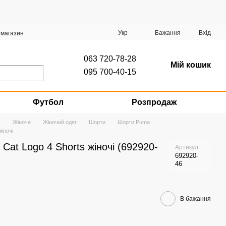
Укр
Бажання
Вхід
 магазин
063 720-78-28
Мій кошик
095 700-40-15
Футбол
Розпродаж
г
Жіноче
Жіночий одяг
Шорти
Шорти Puma
іночі
Cat Logo 4 Shorts жіночі (692920-
Артикул
692920-
46
В бажання