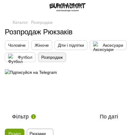
Каталог
Розпродаж
Розпродаж Рюкзаків
Чоловіче
Жіноче
Діти і підлітки
Аксесуари
Футбол
Розпродаж
Фільтр
По даті
1
Розділ
Рюкзаки