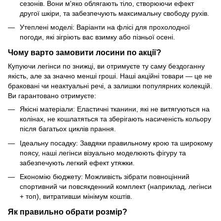
сезонів. Вони м'яко облягають тіло, створюючи ефект
другої шкіри, та забезпечують максимальну свободу рухів.
Утеплені моделі: Варіанти на флісі для прохолодної
погоди, які зігріють вас взимку або пізньої осені.
Чому варто замовити лосини по акції?
Купуючи легінси по знижці, ви отримуєте ту саму бездоганну
якість, але за значно менші гроші. Наші акційні товари — це не
браковані чи неактуальні речі, а залишки популярних колекцій.
Ви гарантовано отримуєте:
Якісні матеріали: Еластичні тканини, які не витягуються на
колінах, не кошлатяться та зберігають насиченість кольору
після багатьох циклів прання.
Ідеальну посадку: Завдяки правильному крою та широкому
поясу, наші легінси візуально моделюють фігуру та
забезпечують легкий ефект утяжки.
Економію бюджету: Можливість зібрати повноцінний
спортивний чи повсякденний комплект (наприклад, легінси
+ топ), витративши мінімум коштів.
Як правильно обрати розмір?