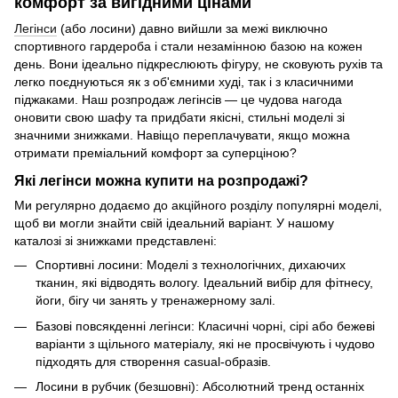
комфорт за вигідними цінами
Легінси
(або лосини) давно вийшли за межі виключно
спортивного гардероба і стали незамінною базою на кожен
день. Вони ідеально підкреслюють фігуру, не сковують рухів та
легко поєднуються як з об'ємними худі, так і з класичними
піджаками. Наш розпродаж легінсів — це чудова нагода
оновити свою шафу та придбати якісні, стильні моделі зі
значними знижками. Навіщо переплачувати, якщо можна
отримати преміальний комфорт за суперціною?
Які легінси можна купити на розпродажі?
Ми регулярно додаємо до акційного розділу популярні моделі,
щоб ви могли знайти свій ідеальний варіант. У нашому
каталозі зі знижками представлені:
Спортивні лосини: Моделі з технологічних, дихаючих
тканин, які відводять вологу. Ідеальний вибір для фітнесу,
йоги, бігу чи занять у тренажерному залі.
Базові повсякденні легінси: Класичні чорні, сірі або бежеві
варіанти з щільного матеріалу, які не просвічують і чудово
підходять для створення casual-образів.
Лосини в рубчик (безшовні): Абсолютний тренд останніх