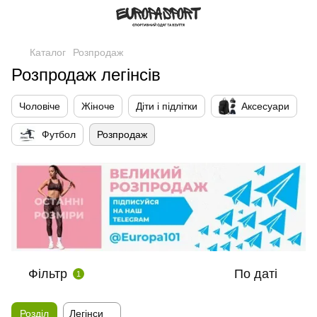
Каталог
Розпродаж
Розпродаж легінсів
Чоловіче
Жіноче
Діти і підлітки
Аксесуари
Футбол
Розпродаж
Фільтр
По даті
1
Розділ
Легінси