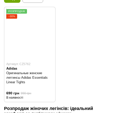
РОЗПРОДАЖ
−30%
Артикул: CZ5762
Adidas
Оригинальные женские
леггинсы Adidas Essentials
Linear Tights
690 грн
990 грн
В наявності
Розпродаж жіночих легінсів: ідеальний