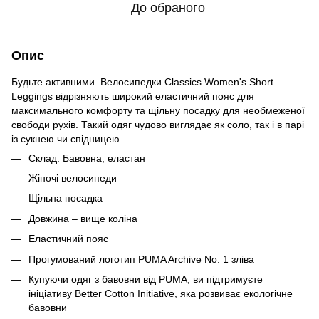
До обраного
Опис
Будьте активними. Велосипедки Classics Women's Short
Leggings відрізняють широкий еластичний пояс для
максимального комфорту та щільну посадку для необмеженої
свободи рухів. Такий одяг чудово виглядає як соло, так і в парі
із сукнею чи спідницею.
Склад: Бавовна, еластан
Жіночі велосипеди
Щільна посадка
Довжина – вище коліна
Еластичний пояс
Прогумований логотип PUMA Archive No. 1 зліва
Купуючи одяг з бавовни від PUMA, ви підтримуєте
ініціативу Better Cotton Initiative, яка розвиває екологічне
бавовни