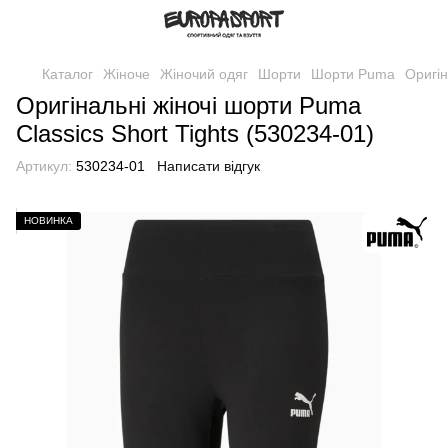
Каталог
Жіноче
Жіночий одяг
Шорти
Шорти Puma
Оригін
Оригінальні жіночі шорти Puma
Classics Short Tights (530234-01)
Артикул:
530234-01
Написати відгук
НОВИНКА