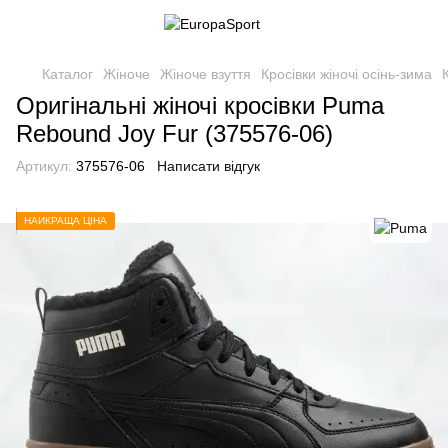
Каталог
Жіноче
Жіноче взуття
Кросівки жіночі осінь-зима
Оригінальні жіночі кросівки Puma
Rebound Joy Fur (375576-06)
Артикул:
375576-06
Написати відгук
НАЙКРАЩА ЦІНА