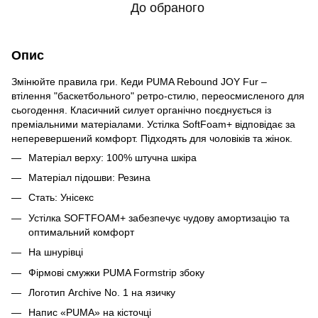
До обраного
Опис
Змінюйте правила гри. Кеди PUMA Rebound JOY Fur –
втілення "баскетбольного" ретро-стилю, переосмисленого для
сьогодення. Класичний силует органічно поєднується із
преміальними матеріалами. Устілка SoftFoam+ відповідає за
неперевершений комфорт. Підходять для чоловіків та жінок.
Матеріал верху: 100% штучна шкіра
Матеріал підошви: Резина
Стать: Унісекс
Устілка SOFTFOAM+ забезпечує чудову амортизацію та
оптимальний комфорт
На шнурівці
Фірмові смужки PUMA Formstrip збоку
Логотип Archive No. 1 на язичку
Напис «PUMA» на кісточці