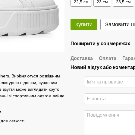
22,5 см
23 см
23,5 см
Купити
Замовити 
Поширити у соцмережах
Доставка
Оплата
Гара
Новий відгук або комента
ainers. Вирізняються розкішним
екстурою підошви, сучасним
 взуття може виглядати круто.
анні зі спортивним одягом вийде
и
для легкості