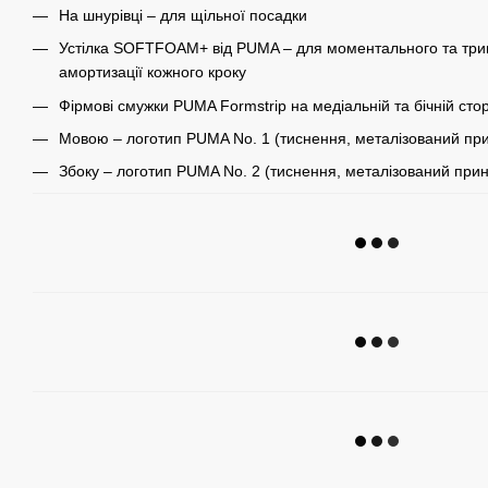
На шнурівці – для щільної посадки
Устілка SOFTFOAM+ від PUMA – для моментального та трив
амортизації кожного кроку
Фірмові смужки PUMA Formstrip на медіальній та бічній сто
Мовою – логотип PUMA No. 1 (тиснення, металізований при
Збоку – логотип PUMA No. 2 (тиснення, металізований прин