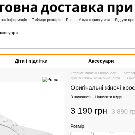
ктна інформація
Таблиця розмірів
Блог
Угода користувача
Відгуки про
аксесуари
Діти і підлітки
Аксесуари
Інтернет-магазин EuropaSport
Катало
Кросівки жіночі осінь-зима Puma
Ориг
Оригінальні жіночі кро
В наявності
Написати відгук
3 190 грн
3 890 г
Розмір