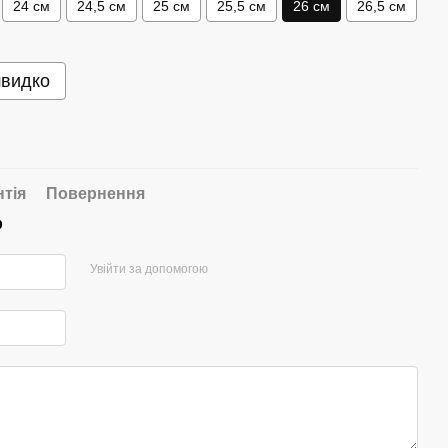
24 см
24,5 см
25 см
25,5 см
26 см
26,5 см
швидко
нтія
Повернення
р
Увійти за допомогою