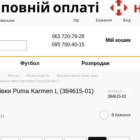
Укр
Бажання
Вхід
 магазин
063 720-78-28
Мій кошик
095 700-40-15
Футбол
Розпродаж
г
Жіноче
Жіноче взуття
Кросівки жіночі осінь-зима
інальні жіночі кросівки Puma Karmen L
сівки Puma Karmen L (384615-01)
Артикул
384615-01
рн
В бажання