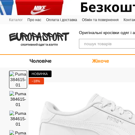
Перейти до основного контенту
Каталог
Про нас
Оплата і доставка
Обмін та повернення
Конта
Графік роботи
Оригінальні кросівки одяг і 
Чоловіче
Жіноче
НОВИНКА
−18%