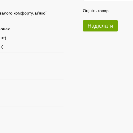
Оцініть товар
алого комфорту, м'якої
Надіслати
ронах
нт)
т)