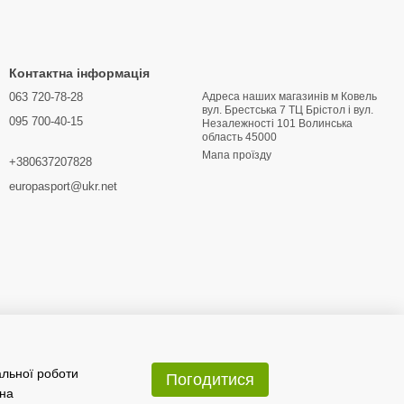
Контактна інформація
063 720-78-28
Адреса наших магазинів м Ковель
вул. Брестська 7 ТЦ Брістол і вул.
095 700-40-15
Hезалежності 101 Волинська
область 45000
Мапа проїзду
+380637207828
europasport@ukr.net
альної роботи
Погодитися
 на