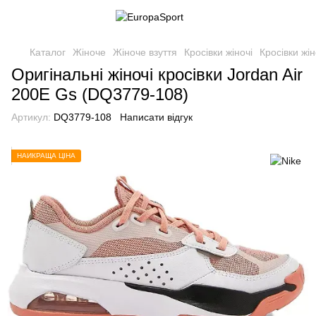
Каталог
Жіноче
Жіноче взуття
Кросівки жіночі
Кросівки жін
Оригінальні жіночі кросівки Jordan Air
200E Gs (DQ3779-108)
Артикул:
DQ3779-108
Написати відгук
НАЙКРАЩА ЦІНА