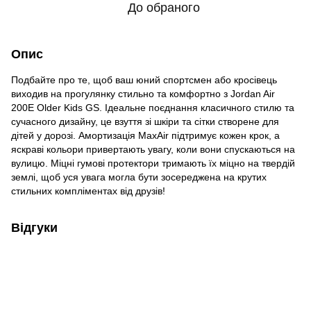
До обраного
Опис
Подбайте про те, щоб ваш юний спортсмен або кросівець
виходив на прогулянку стильно та комфортно з Jordan Air
200E Older Kids GS. Ідеальне поєднання класичного стилю та
сучасного дизайну, це взуття зі шкіри та сітки створене для
дітей у дорозі. Амортизація MaxAir підтримує кожен крок, а
яскраві кольори привертають увагу, коли вони спускаються на
вулицю. Міцні гумові протектори тримають їх міцно на твердій
землі, щоб уся увага могла бути зосереджена на крутих
стильних компліментах від друзів!
Відгуки