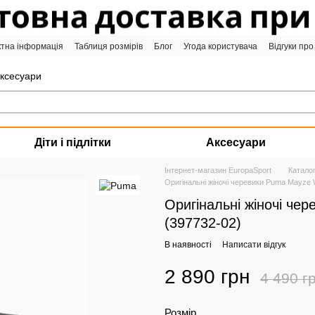
ктна інформація
Таблиця розмірів
Блог
Угода користувача
Відгуки про
аксесуари
Діти і підлітки
Аксесуари
Інтернет-магазин EuropaSport
Катало
Оригінальні жіночі черевики Puma Mayze W
Оригінальні жіночі чер
(397732-02)
В наявності
Написати відгук
2 890 грн
4 490 г
Розмір