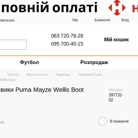
Укр
Бажання
Вхід
 магазин
063 720-78-28
Мій кошик
095 700-40-15
Футбол
Розпродаж
г
Жіноче
Жіноче взуття
Черевики
Черевики Puma
ellis Boot
евики Puma Mayze Wellis Boot
Артикул
397732-
02
рн
В бажання