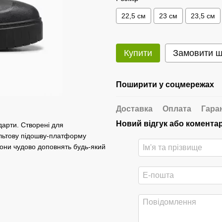
22,5 см
23 см
23,5 см
Купити
Замовити 
Поширити у соцмережах
Доставка
Оплата
Гара
Новий відгук або комента
дарти. Створені для
ультову підошву-платформу
вони чудово доповнять будь-який