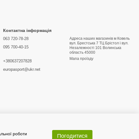
Контактна інформація
063 720-78-28
Адреса наших магазинів м Ковель
вул. Брестська 7 ТЦ Брістол і вул.
095 700-40-15
Hезалежності 101 Волинська
область 45000
Мапа проїзду
+380637207828
europasport@ukr.net
альної роботи
Погодитися