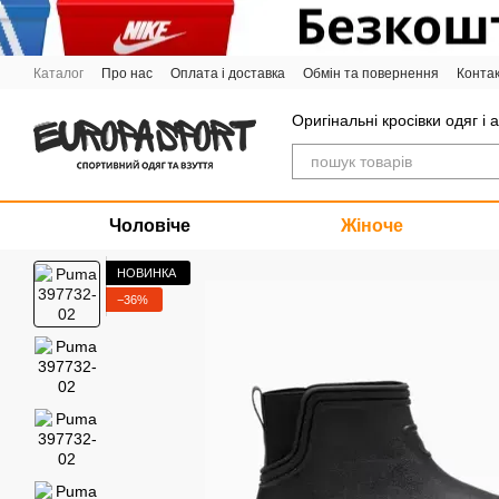
Перейти до основного контенту
Каталог
Про нас
Оплата і доставка
Обмін та повернення
Конта
Графік роботи
Оригінальні кросівки одяг і 
Чоловіче
Жіноче
НОВИНКА
−36%