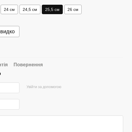
24 см
24,5 см
25,5 см
26 см
швидко
нтія
Повернення
р
Увійти за допомогою