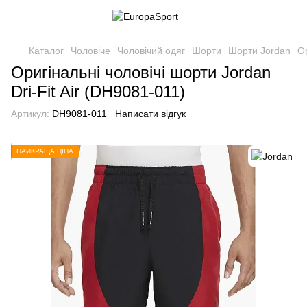
Каталог
Чоловіче
Чоловічий одяг
Шорти
Шорти Jordan
Ор
Оригінальні чоловічі шорти Jordan
Dri-Fit Air (DH9081-011)
Артикул:
DH9081-011
Написати відгук
НАЙКРАЩА ЦІНА