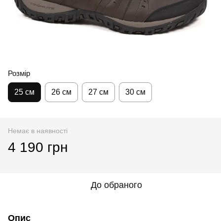
Розмір
25 см
26 см
27 см
30 см
Немає в наявності
4 190 грн
До обраного
Опис