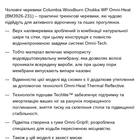
Чоловічі черевики Columbia Woodburn Chukka WP Omni-Heat
(BM3926-231) – практичні трекінгові черевики, які чудово
підійдуть для активного відпочинку та піших прогулянок.
Верх напівчеревика зроблений із комбінації натуральної
шкіри та сітки, при цьому конструкція є повністю
водонепроникною завдяки системі Omni-Tech.
Тобто матеріал включає мікропористу
водовідштовхувальну мембрану, яка дозволяє волозі
проникати всередину вироби, але при цьому пори
мембрани випускають випари назовні.
Відмінністю цієї моделі від схожих є її додаткове утеплення
за допомогою технології Omni-Heat Thermal Reflective.
Технологія підошви Techlite™ забезпечує підтримку та
амортизацію ваших ніг за рахунок покращеного
поглинання, зняття тиску на склепіння стопи та підвищеної
стабільності.
Підмітка створена з гуми Omni-Grip®, розроблена
спеціально для ходьби пересіченою місцевістю.
Також у цій моделі є захист миски.