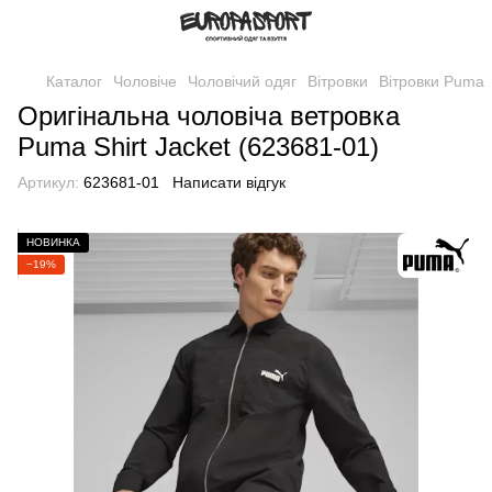
Каталог
Чоловіче
Чоловічий одяг
Вітровки
Вітровки Puma
Оригінальна чоловіча ветровка
Puma Shirt Jacket (623681-01)
Артикул:
623681-01
Написати відгук
НОВИНКА
−19%