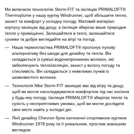
Ми включили технологію Storm-FIT та ізоляцію PRIMALOFT®
Thermoplume у нашу куртку Windrunner, щоб збільшити тепло,
захист та комфорт у холодну погоду. Матовий матеріал
корпусу захищає від дощу, а ізоляція зберігає ваше природне
тепло у приміщенні. Залишайтеся в теплі, залишайтеся
сухими та добре виглядайте на вітрі та погоді.
Наша термопластма PRIMALOFT® пропонує пухову
альтернативу без шкоди для дизайну та тепла. Він
складається із суміші водонепроникних волокон, які
забезпечують теплоізоляцію, захист у вологу погоду та
стисливість. Він складається з невеликих пучків із
шовковистого волокна.
Технологія Nike Storm-FIT захищає вас від вітру та дощу,
щоб ви могли насолоджуватися комфортом під час носіння
у будь-яку погоду. Ізоляція PRIMALOFT® зберігає тепло та
сухість у несприятливих умовах, щоб ви могли дослідити
своє місто навіть у холодні дні.
Лінії дизайну Chevron були натхненні спортивною курткою
Windrunner 1978 року та її унікальним, простим зовнішнім
виглядом.