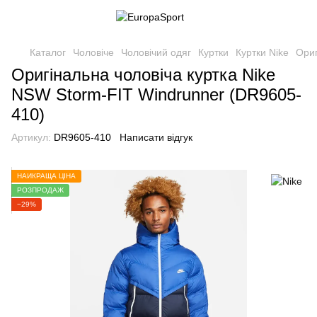
Каталог
Чоловіче
Чоловічий одяг
Куртки
Куртки Nike
Ориг
Оригінальна чоловіча куртка Nike
NSW Storm-FIT Windrunner (DR9605-
410)
Артикул:
DR9605-410
Написати відгук
НАЙКРАЩА ЦІНА
РОЗПРОДАЖ
−29%