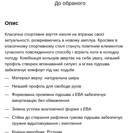
До обраного
Опис
Класична спортивне взуття ніколи не втрачає своєї
актуальності, розкриваючись в новому амплуа. Кросівки в
класичному спортивному стилі стануть помітним елементом
сучасного повсякденного способу і зігріють ноги в холодну
погоду. Комбінація кольорів звертає на себе увагу, низький
профіль створює впізнаваний силует, а м'яка підошва
забезпечує комфорт під час ходьби.
Матеріал верху: натуральна шкіра
Низький профіль для свободи рухів
Формована проміжна підошва з ЕВА забезпечує
амортизацію без обважнення
Знімна устілка анатомічної форми з ЕВА
Стійка до стирання рифлена гумова підошва забезпечує
пружне відштовхування і зчеплення
Країна-виробник: В'єтнам