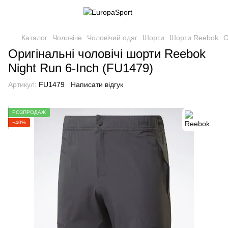
Каталог
Чоловіче
Чоловічий одяг
Шорти
Шорти Reebok
О
Оригінальні чоловічі шорти Reebok
Night Run 6-Inch (FU1479)
Артикул:
FU1479
Написати відгук
РОЗПРОДАЖ
−40%