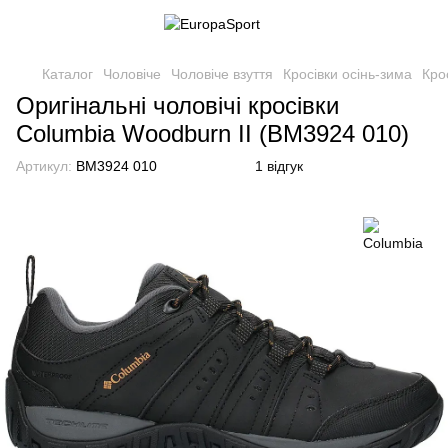
Каталог
Чоловіче
Чоловіче взуття
Кросівки осінь-зима
Кро
Оригінальні чоловічі кросівки
Columbia Woodburn II (BM3924 010)
Артикул:
BM3924 010
1 відгук