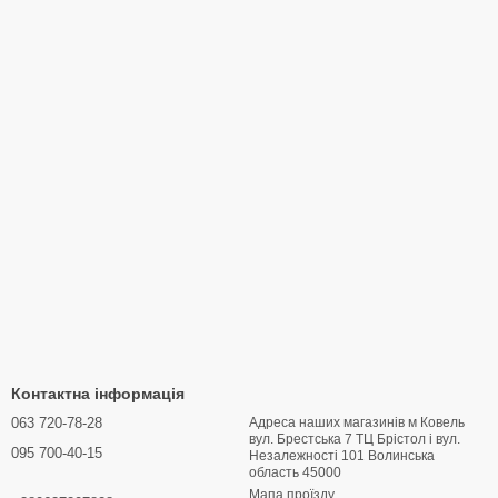
Контактна інформація
063 720-78-28
Адреса наших магазинів м Ковель
вул. Брестська 7 ТЦ Брістол і вул.
095 700-40-15
Hезалежності 101 Волинська
область 45000
Мапа проїзду