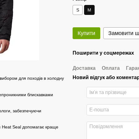
S
M
Купити
Замовити 
Поширити у соцмережах
Доставка
Оплата
Гара
Новий відгук або комента
вибором для походів в холодну
епроникними блискавками
вологи, забезпечуючи
я Heat Seal допомагає краще