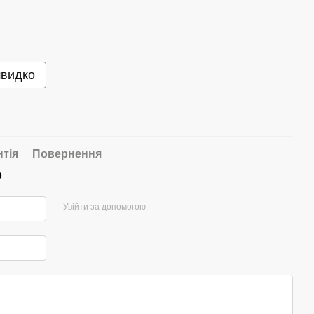
швидко
нтія
Повернення
р
Увійти за допомогою