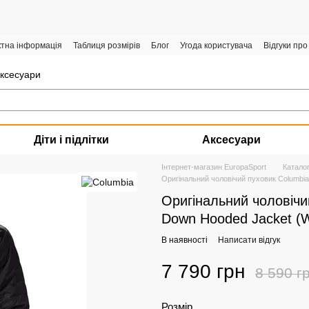
ктна інформація
Таблиця розмірів
Блог
Угода користувача
Відгуки про
аксесуари
Діти і підлітки
Аксесуари
Інтернет-магазин EuropaSport
Катало
Оригінальний чоловічий пуховик Columbia
Оригінальний чоловічи
Down Hooded Jacket (
В наявності
Написати відгук
7 790 грн
8 590 г
Розмір