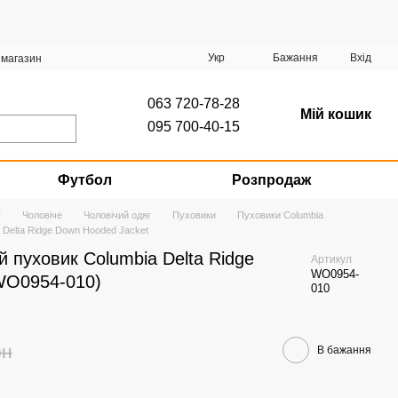
Укр
Бажання
Вхід
 магазин
063 720-78-28
Мій кошик
095 700-40-15
Футбол
Розпродаж
г
Чоловіче
Чоловічий одяг
Пуховики
Пуховики Columbia
 Delta Ridge Down Hooded Jacket
й пуховик Columbia Delta Ridge
Артикул
WO0954-
WO0954-010)
010
рн
В бажання