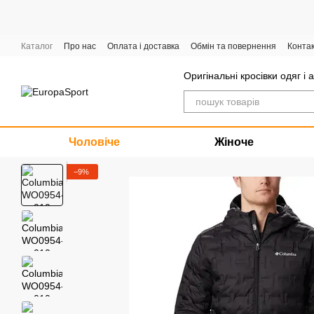
Перейти до основного контенту
Каталог
Про нас
Оплата і доставка
Обмін та повернення
Конта
Графік роботи
Оригінальні кросівки одяг і 
Чоловіче
Жіноче
−9%