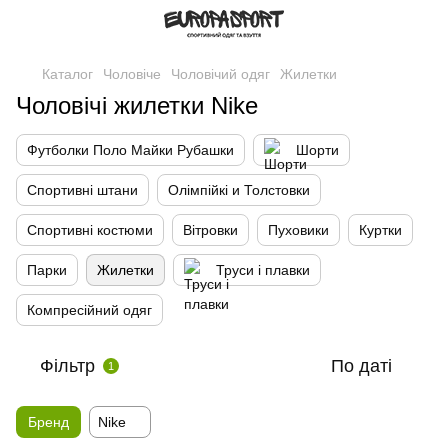
Каталог
Чоловіче
Чоловічий одяг
Жилетки
Чоловічі жилетки Nike
Футболки Поло Майки Рубашки
Шорти
Спортивні штани
Олімпійкі и Толстовки
Спортивні костюми
Вітровки
Пуховики
Куртки
Парки
Жилетки
Труси і плавки
Компресійний одяг
Фільтр
По даті
1
Бренд
Nike