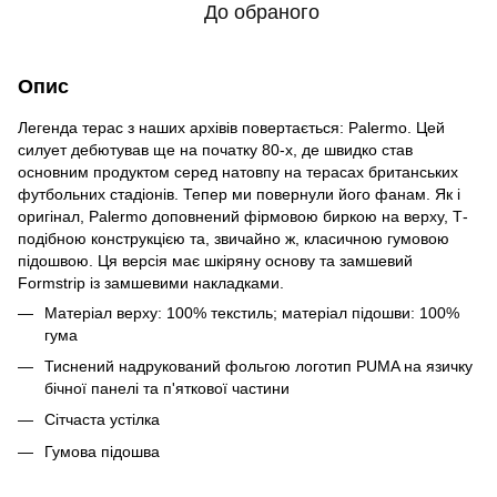
До обраного
Опис
Легенда терас з наших архівів повертається: Palermo. Цей
силует дебютував ще на початку 80-х, де швидко став
основним продуктом серед натовпу на терасах британських
футбольних стадіонів. Тепер ми повернули його фанам. Як і
оригінал, Palermo доповнений фірмовою биркою на верху, Т-
подібною конструкцією та, звичайно ж, класичною гумовою
підошвою. Ця версія має шкіряну основу та замшевий
Formstrip із замшевими накладками.
Матеріал верху: 100% текстиль; матеріал підошви: 100%
гума
Тиснений надрукований фольгою логотип PUMA на язичку
бічної панелі та п'яткової частини
Сітчаста устілка
Гумова підошва