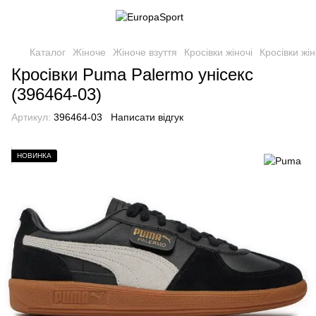
Каталог
Жіноче
Жіноче взуття
Кросівки жіночі
Кросівки жі
Кросівки Puma Palermo унісекс
(396464-03)
Артикул:
396464-03
Написати відгук
НОВИНКА