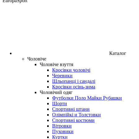
EuropaSport
Каталог
Чоловіче
Чоловіче взуття
Кросівки чоловічі
Черевики
Шльопанці і сандалі
Кросівки осінь-зима
Чоловічий одяг
Футболки Поло Майки Рубашки
Шорти
Спортивні штани
Олімпійкі и Толстовки
Спортивні костюми
Вітровки
Пуховики
Куртки