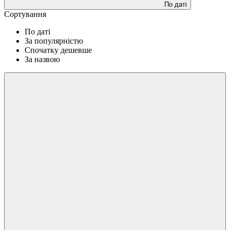
По даті
Сортування
По даті
За популярністю
Спочатку дешевше
За назвою