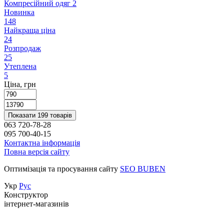
Компресійний одяг
2
Новинка
148
Найкраща ціна
24
Розпродаж
25
Утеплена
5
Ціна, грн
Показати 199 товарів
063 720-78-28
095 700-40-15
Контактна інформація
Повна версія сайту
Оптимізація та просування сайту
SEO BUBEN
Укр
Рус
Конструктор
інтернет-магазинів