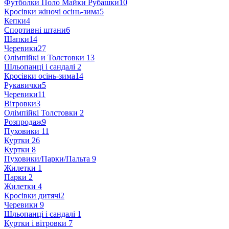
Футболки Поло Майки Рубашки
10
Кросівки жіночі осінь-зима
5
Кепки
4
Спортивні штани
6
Шапки
14
Черевики
27
Олімпійкі и Толстовки
13
Шльопанці і сандалі
2
Кросівки осінь-зима
14
Рукавички
5
Черевики
11
Вітровки
3
Олімпійкі Толстовки
2
Розпродаж
9
Пуховики
11
Куртки
26
Куртки
8
Пуховики/Парки/Пальта
9
Жилетки
1
Парки
2
Жилетки
4
Кросівки дитячі
2
Черевики
9
Шльопанці і сандалі
1
Куртки і вітровки
7