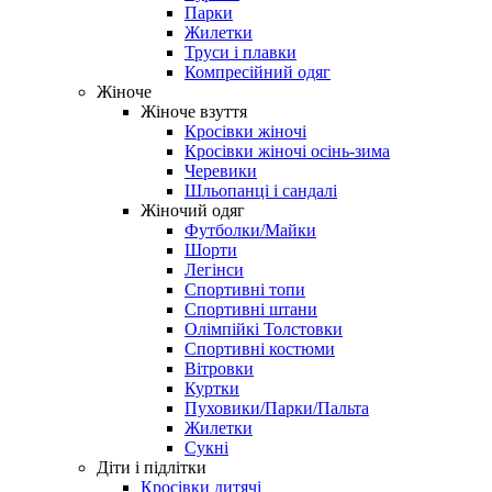
Парки
Жилетки
Труси і плавки
Компресійний одяг
Жіноче
Жіноче взуття
Кросівки жіночі
Кросівки жіночі осінь-зима
Черевики
Шльопанці і сандалі
Жіночий одяг
Футболки/Майки
Шорти
Легінси
Спортивні топи
Спортивні штани
Олімпійкі Толстовки
Спортивні костюми
Вітровки
Куртки
Пуховики/Парки/Пальта
Жилетки
Сукні
Діти і підлітки
Кросівки дитячі