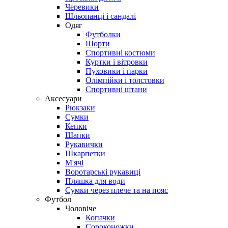
Черевики
Шльопанці і сандалі
Одяг
Футболки
Шорти
Спортивні костюми
Куртки і вітровки
Пуховики і парки
Олімпійки і толстовки
Спортивні штани
Аксесуари
Рюкзаки
Сумки
Кепки
Шапки
Рукавички
Шкарпетки
М'ячі
Воротарські рукавиці
Пляшка для води
Сумки через плече та на пояс
Футбол
Чоловіче
Копачки
Сороконожки