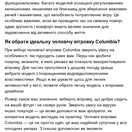
функціональними. Багато моделей оснащені регульованими
капюшонами, кишенями на блискавці для зберігання важливих
речей і манжетами, що запобігають потраплянню вітру. Це
особливо важливо, коли ви проводите час на свіжому повітрі,
адже зручність і комфорт мають велике значення для
задоволення від активного способу життя.
Як обрати ідеальну чоловічу вітровку Columbia?
При виборі чоловічої вітровки Columbia зверніть увагу на
особливості, які підходять саме вам. Перш ніж зробити
покупку, визначте, в яких умовах ви плануєте використовувати
вітровку. Для частих прогулянок у дощову погоду краще
вибрати моделі з покращеними водовідштовхуючими
властивостями. Якщо ж ви шукаєте щось для легких
активностей у місті, можете обрати легшу модель з яскравим
дизайном.
Розмір також має значення: виберіть вітровку, що добре сидить
на вашій фігурі і не сковує рухів. Зверніть увагу на відгуки
інших покупців — це може допомогти вам зрозуміти, як
конкретна модель виглядає на практиці. Чоловічі вітровки
Columbia — це не просто одяг, це ваш надійний супутник у всіх
погодних умовах. З їхньою допомогою ви зможете