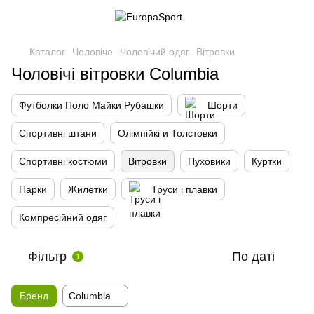
Каталог
Чоловіче
Чоловічий одяг
Вітровки
Чоловічі вітровки Columbia
Футболки Поло Майки Рубашки
Шорти
Спортивні штани
Олімпійкі и Толстовки
Спортивні костюми
Вітровки
Пуховики
Куртки
Парки
Жилетки
Труси і плавки
Компресійний одяг
Фільтр
По даті
1
Бренд
Columbia