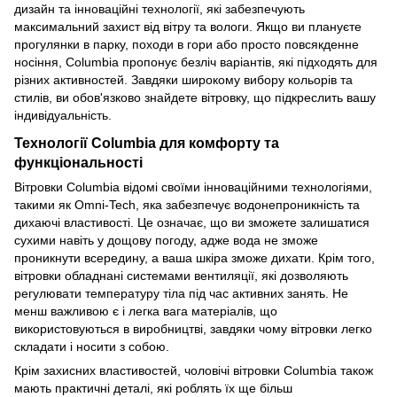
дизайн та інноваційні технології, які забезпечують
максимальний захист від вітру та вологи. Якщо ви плануєте
прогулянки в парку, походи в гори або просто повсякденне
носіння, Columbia пропонує безліч варіантів, які підходять для
різних активностей. Завдяки широкому вибору кольорів та
стилів, ви обов'язково знайдете вітровку, що підкреслить вашу
індивідуальність.
Технології Columbia для комфорту та
функціональності
Вітровки Columbia відомі своїми інноваційними технологіями,
такими як Omni-Tech, яка забезпечує водонепроникність та
дихаючі властивості. Це означає, що ви зможете залишатися
сухими навіть у дощову погоду, адже вода не зможе
проникнути всередину, а ваша шкіра зможе дихати. Крім того,
вітровки обладнані системами вентиляції, які дозволяють
регулювати температуру тіла під час активних занять. Не
менш важливою є і легка вага матеріалів, що
використовуються в виробництві, завдяки чому вітровки легко
складати і носити з собою.
Крім захисних властивостей, чоловічі вітровки Columbia також
мають практичні деталі, які роблять їх ще більш