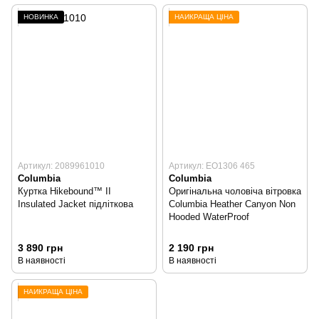
НОВИНКА
НАЙКРАЩА ЦІНА
Артикул: 2089961010
Артикул: EO1306 465
Columbia
Columbia
Куртка Hikebound™ II
Оригінальна чоловіча вітровка
Insulated Jacket підліткова
Columbia Heather Canyon Non
Hooded WaterProof
3 890 грн
2 190 грн
В наявності
В наявності
НАЙКРАЩА ЦІНА