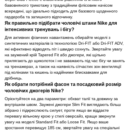
бавовняного трикотажу з традиційним флісовим начісом
всередині, що ідеально підходить для базового щоденного
гардероба та затишного відпочинку.
Як правильно підібрати чоловічі штани Nike для
інтенсивних тренувань і бігу?
Для активних фізичних навантажень обирайте моделі з
синтетичних матеріалів із технологією Dri-FIT або Dri-FIT ADV,
які ефективно відводять піт і швидко сохнуть. Звертайте увагу
на заужений крій Tapered Fit або джогери, які щільно
прилягають до щиколоток і не заважають під час бігу чи занять
на тренажерах, а також на наявність сітчастих зон вентиляції
під колінами та кишень із надійними блискавками для
дрібниць.
Як обрати потрібний фасон та посадковий розмір
чоловічих джогерів Nike?
Орієнтуйтеся на два параметри: обхват талії та довжину за
внутрішнім швом. Заужені джогери Slim Fit виглядають більш
зібрано і підкреслюють силует, проте якщо ви віддаєте
перевагу вільному крою у стилі оверсайз, краще звернути
увагу на моделі Standard Fit або Loose Fit. Якщо ваше
зростання перевищує 185 см, звертайте увагу на спеціальні