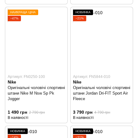
НАЙКРАЩА ЦІНА
НОВИНКА
−47%
−21%
Артикул: FN0250-100
Артикул: FN5844-010
Nike
Nike
Оригінальні чоловічі спортивні
Оригінальні чоловічі спортивні
штани Nike M Nsw Sp Pk
штани Jordan Dri-FIT Sport Air
Jogger
Fleece
1 490 грн
3 790 грн
2 790 грн
4 790 грн
В наявності
В наявності
НОВИНКА
НОВИНКА
−14%
−31%