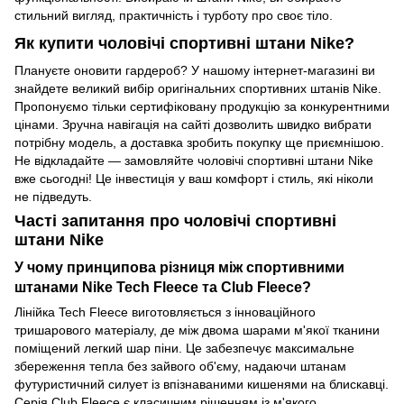
стильний вигляд, практичність і турботу про своє тіло.
Як купити чоловічі спортивні штани Nike?
Плануєте оновити гардероб? У нашому інтернет-магазині ви
знайдете великий вибір оригінальних спортивних штанів Nike.
Пропонуємо тільки сертифіковану продукцію за конкурентними
цінами. Зручна навігація на сайті дозволить швидко вибрати
потрібну модель, а доставка зробить покупку ще приємнішою.
Не відкладайте — замовляйте чоловічі спортивні штани Nike
вже сьогодні! Це інвестиція у ваш комфорт і стиль, які ніколи
не підведуть.
Часті запитання про чоловічі спортивні
штани Nike
У чому принципова різниця між спортивними
штанами Nike Tech Fleece та Club Fleece?
Лінійка Tech Fleece виготовляється з інноваційного
тришарового матеріалу, де між двома шарами м'якої тканини
поміщений легкий шар піни. Це забезпечує максимальне
збереження тепла без зайвого об'єму, надаючи штанам
футуристичний силует із впізнаваними кишенями на блискавці.
Серія Club Fleece є класичним рішенням із м'якого