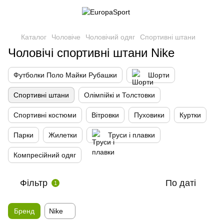
Каталог
Чоловіче
Чоловічий одяг
Спортивні штани
Чоловічі спортивні штани Nike
Футболки Поло Майки Рубашки
Шорти
Спортивні штани
Олімпійкі и Толстовки
Спортивні костюми
Вітровки
Пуховики
Куртки
Парки
Жилетки
Труси і плавки
Компресійний одяг
Фільтр
По даті
1
Бренд
Nike