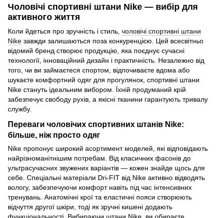
Чоловічі спортивні штани Nike — вибір для
активного життя
Коли йдеться про зручність і стиль,
чоловічі спортивні штани
Nike
завжди залишаються поза конкуренцією. Цей всесвітньо
відомий бренд створює продукцію, яка поєднує сучасні
технології, інноваційний дизайн і практичність. Незалежно від
того, чи ви займаєтеся спортом, відпочиваєте вдома або
шукаєте комфортний одяг для прогулянок, спортивні штани
Nike стануть ідеальним вибором. Їхній продуманий крій
забезпечує свободу рухів, а якісні тканини гарантують тривалу
службу.
Переваги чоловічих спортивних штанів Nike:
більше, ніж просто одяг
Nike пропонує широкий асортимент моделей, які відповідають
найрізноманітнішим потребам. Від класичних фасонів до
ультрасучасних звужених варіантів — кожен знайде щось для
себе. Спеціальні матеріали Dri-FIT від Nike активно відводять
вологу, забезпечуючи комфорт навіть під час інтенсивних
тренувань. Анатомічні крої та еластичні пояси створюють
відчуття другої шкіри, тоді як зручні кишені додають
функціональності. Вибираючи штани Nike, ви обираєте