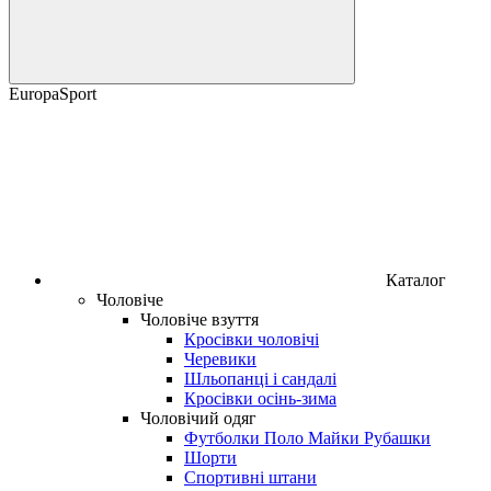
EuropaSport
Каталог
Чоловіче
Чоловіче взуття
Кросівки чоловічі
Черевики
Шльопанці і сандалі
Кросівки осінь-зима
Чоловічий одяг
Футболки Поло Майки Рубашки
Шорти
Спортивні штани