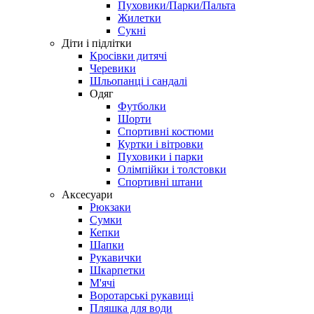
Пуховики/Парки/Пальта
Жилетки
Сукні
Діти і підлітки
Кросівки дитячі
Черевики
Шльопанці і сандалі
Одяг
Футболки
Шорти
Спортивні костюми
Куртки і вітровки
Пуховики і парки
Олімпійки і толстовки
Спортивні штани
Аксесуари
Рюкзаки
Сумки
Кепки
Шапки
Рукавички
Шкарпетки
М'ячі
Воротарські рукавиці
Пляшка для води