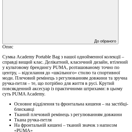
До обраного
Опис
Сумка Academy Portable Bag з нашої однойменної колекції –
справді вищий клас. Делікатний, класичний дизайн, втілений
у культовому брендингу PUMA, розташованому точно по
центру, – відсилання до «шкільного» стилю та спортивної
моди. Плечовий ремінець з регулюванням довжини та зручна
ручка-петля – те, що потрібно для життя в русі. Крутий
повсякденний аксесуар із практичними штрихами: в цьому
суть PUMA Academy.
Основне відділення та фронтальна кишеня – на застібці-
блискавці
Тканий плечовий ремінець з регулюванням довжини
Ткана ручка-петля
На фронтальній кишені – тканий значок з написом
«PUMA»