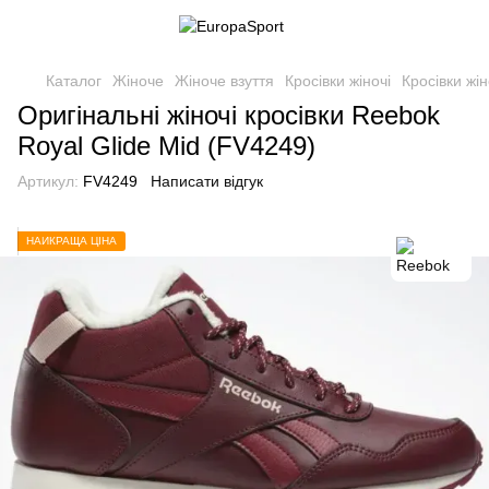
Каталог
Жіноче
Жіноче взуття
Кросівки жіночі
Кросівки жі
Оригінальні жіночі кросівки Reebok
Royal Glide Mid (FV4249)
Артикул:
FV4249
Написати відгук
НАЙКРАЩА ЦІНА