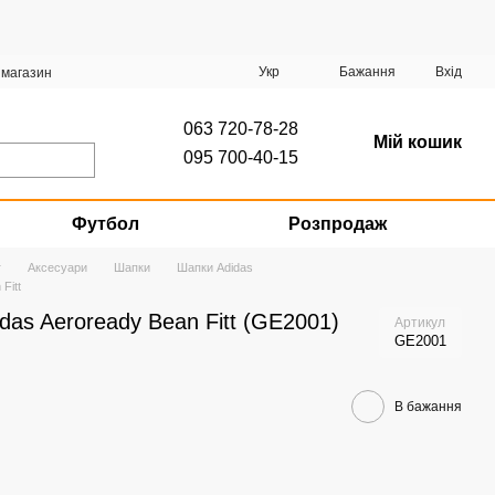
Укр
Бажання
Вхід
 магазин
063 720-78-28
Мій кошик
095 700-40-15
Футбол
Розпродаж
г
Аксесуари
Шапки
Шапки Adidas
Fitt
das Aeroready Bean Fitt (GE2001)
Артикул
GE2001
В бажання