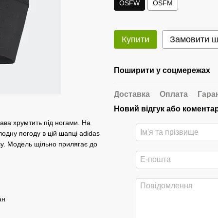
OSFW
OSFM
Купити
Замовити 
Поширити у соцмережах
Доставка
Оплата
Гара
Новий відгук або комента
рава хрумтить під ногами. На
одну погоду в цій шапці adidas
у. Модель щільно прилягає до
ан