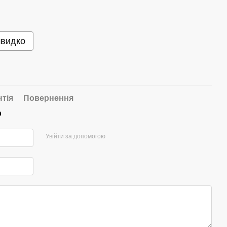
швидко
нтія
Повернення
р
Увійти за допомогою