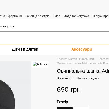
ктна інформація
Таблиця розмірів
Блог
Угода користувача
Відгуки про
аксесуари
Діти і підлітки
Аксесуари
Інтернет-магазин EuropaSport
Катало
Оригінальна шапка Adidas Aeroready Bean 
Оригінальна шапка Adi
В наявності
Написати відгук
690 грн
Розмір