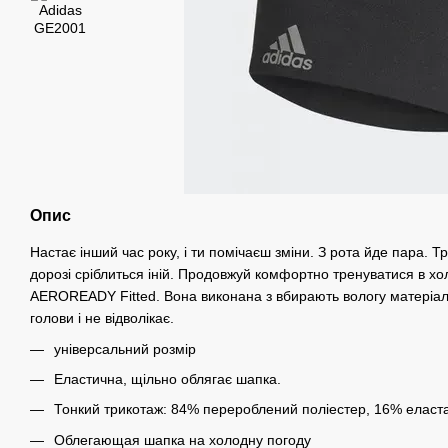
Опис
Настає інший час року, і ти помічаєш зміни. З рота йде пара. Т
дорозі сріблиться іній. Продовжуй комфортно тренуватися в хол
AEROREADY Fitted. Вона виконана з вбирають вологу матеріал
голови і не відволікає.
універсальний розмір
Еластична, щільно облягає шапка.
Тонкий трикотаж: 84% перероблений поліестер, 16% еласт
Облегающая шапка на холодну погоду