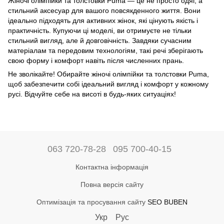
Жіночі олімпійки та толстовки Puma — це не просто одяг, а
стильний аксесуар для вашого повсякденного життя. Вони
ідеально підходять для активних жінок, які цінують якість і
практичність. Купуючи ці моделі, ви отримуєте не тільки
стильний вигляд, але й довговічність. Завдяки сучасним
матеріалам та передовим технологіям, такі речі зберігають
свою форму і комфорт навіть після численних прань.
Не зволікайте! Обирайте жіночі олімпійки та толстовки Puma,
щоб забезпечити собі ідеальний вигляд і комфорт у кожному
русі. Відчуйте себе на висоті в будь-яких ситуаціях!
063 720-78-28
095 700-40-15
Контактна інформація
Повна версія сайту
Оптимізація та просування сайту
SEO BUBEN
Укр
Рус