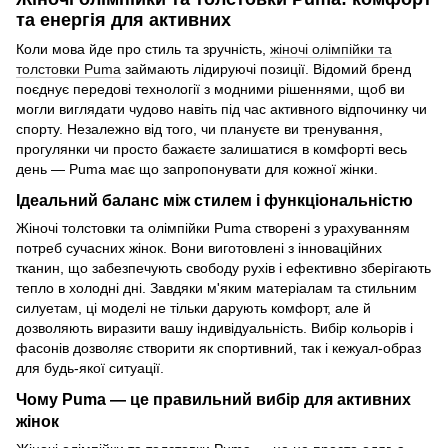
та енергія для активних
Коли мова йде про стиль та зручність,
жіночі олімпійки та
толстовки Puma
займають лідируючі позиції. Відомий бренд
поєднує передові технології з модними рішеннями, щоб ви
могли виглядати чудово навіть під час активного відпочинку чи
спорту. Незалежно від того, чи плануєте ви тренування,
прогулянки чи просто бажаєте залишатися в комфорті весь
день — Puma має що запропонувати для кожної жінки.
Ідеальний баланс між стилем і функціональністю
Жіночі толстовки та олімпійки Puma створені з урахуванням
потреб сучасних жінок. Вони виготовлені з інноваційних
тканин, що забезпечують свободу рухів і ефективно зберігають
тепло в холодні дні. Завдяки м'яким матеріалам та стильним
силуетам, ці моделі не тільки дарують комфорт, але й
дозволяють виразити вашу індивідуальність. Вибір кольорів і
фасонів дозволяє створити як спортивний, так і кежуал-образ
для будь-якої ситуації.
Чому Puma — це правильний вибір для активних
жінок