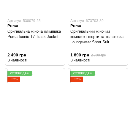
Артикул: 530079-25
Артикул: 673703-89
Puma
Puma
Оригінальна жіноча олімпійка
Оригінальний жіночий
Puma Iconic T7 Track Jacket
комплект шорти та толстовка
Loungewear Short Suit
2 490 грн
1 890 грн
2 790 грн
В наявності
В наявності
РОЗПРОДАЖ
РОЗПРОДАЖ
−32%
−32%