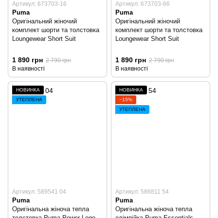
Артикул: 673703-16
Артикул: 673703-66
Puma
Puma
Оригінальний жіночий
Оригінальний жіночий
комплект шорти та толстовка
комплект шорти та толстовка
Loungewear Short Suit
Loungewear Short Suit
1 890 грн
1 890 грн
2 790 грн
2 790 грн
В наявності
В наявності
НОВИНКА
НОВИНКА
УТЕПЛЕНА
−15%
УТЕПЛЕНА
Артикул: 589541 04
Артикул: 586811 54
Puma
Puma
Оригінальна жіноча тепла
Оригінальна жіноча тепла
толстовка Puma Power Logo
олімпійка Puma Essentials