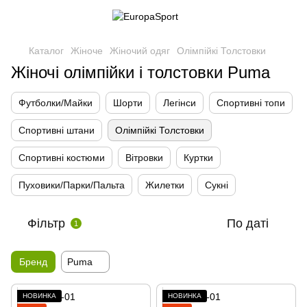
Каталог
Жіноче
Жіночий одяг
Олімпійкі Толстовки
Жіночі олімпійки і толстовки Puma
Футболки/Майки
Шорти
Легінси
Спортивні топи
Спортивні штани
Олімпійкі Толстовки
Спортивні костюми
Вітровки
Куртки
Пуховики/Парки/Пальта
Жилетки
Сукні
Фільтр
По даті
1
Бренд
Puma
НОВИНКА
НОВИНКА