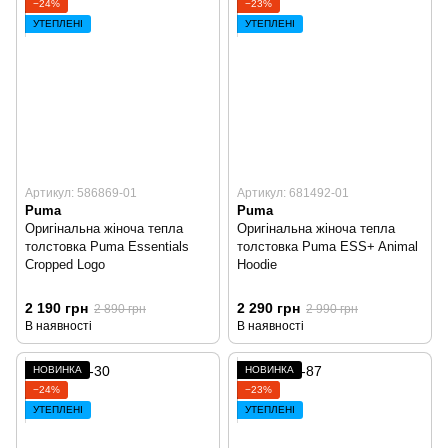
−24%
−23%
УТЕПЛЕНІ
УТЕПЛЕНІ
Артикул: 586869-01
Артикул: 681492-01
Puma
Puma
Оригінальна жіноча тепла
Оригінальна жіноча тепла
толстовка Puma Essentials
толстовка Puma ESS+ Animal
Cropped Logo
Hoodie
2 190 грн
2 290 грн
2 890 грн
2 990 грн
В наявності
В наявності
НОВИНКА
НОВИНКА
−24%
−23%
УТЕПЛЕНІ
УТЕПЛЕНІ