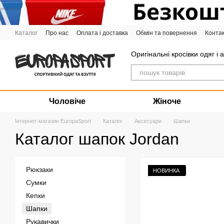
Перейти до основного контенту
Каталог
Про нас
Оплата і доставка
Обмін та повернення
Конта
Графік роботи
Оригінальні кросівки одяг і 
Чоловіче
Жіноче
Інтернет-магазин EuropaSport
Каталог
Аксесуари
Шапки
Каталог шапок Jordan
Рюкзаки
НОВИНКА
Сумки
Кепки
Шапки
Рукавички