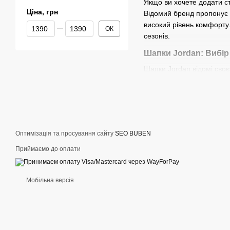
Якщо ви хочете додати с
Ціна, грн
Відомий бренд пропонує ч
високий рівень комфорту.
Від Ціна, грн
До Ціна, грн
ОК
сезонів.
Шапки Jordan: Вибір
Шапки Jordan відомі своє
для повсякденного носінн
того, чи це тепла зимова
Як вибрати шапку Jo
При виборі шапки Jordan,
Оптимізація та просування сайту
SEO BUBEN
Матеріал: Бренд Jord
Приймаємо до оплати
сезону — від бавовни
Розмір: Шапки Jordan
Мобільна версія
Дизайн: Вибір дизайн
стиль.
Переваги покупки ша
Наш онлайн магазин спор