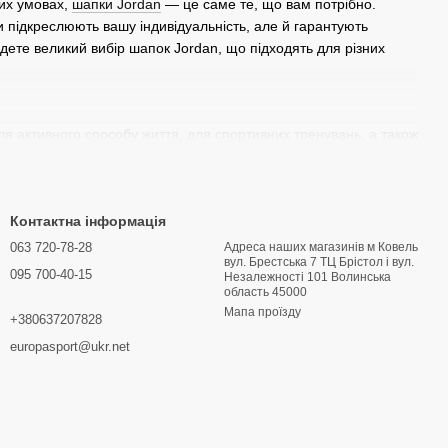
ких умовах,
шапки Jordan
— це саме те, що вам потрібно.
и підкреслюють вашу індивідуальність, але й гарантують
дете великий вибір шапок Jordan, що підходять для різних
ля активного способу життя, для спортивних тренувань, а також
ріантами, так і матеріалами, з яких виготовлені. Незалежно від
Контактна інформація
063 720-78-28
Адреса наших магазинів м Ковель
вул. Брестська 7 ТЦ Брістол і вул.
і довговічність. Вибирайте шапку з відповідним матеріалом для
095 700-40-15
Hезалежності 101 Волинська
область 45000
Мапа проїзду
+380637207828
варіант для будь-якої форми голови.
europasport@ukr.net
и яскраві варіанти з логотипами Jordan, що додають особливий
rdan за вигідними цінами. Ось чому варто вибрати саме нас: