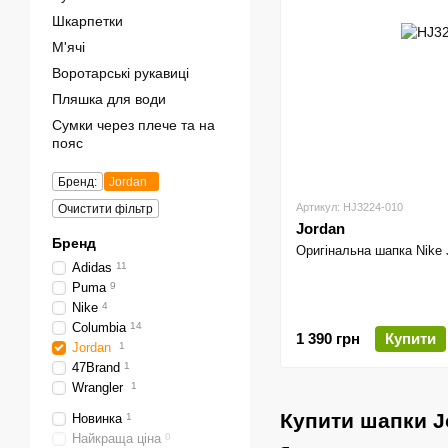
Шкарпетки
М'ячі
Воротарські рукавиці
Пляшка для води
Сумки через плече та на
пояс
Бренд:
Jordan
Артикул: HJ3224-010
Очистити фільтр
Jordan
Бренд
Оригінальна шапка Nike 
Adidas
11
Puma
9
Nike
4
Columbia
14
1 390 грн
Купити
Jordan
1
47Brand
1
Wrangler
1
Купити шапки J
Новинка
1
Найкраща ціна
0