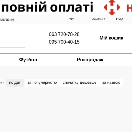
Укр
Бажання
Вхід
 магазин
063 720-78-28
Мій кошик
095 700-40-15
Футбол
Розпродаж
по даті
за популярністю
спочатку дешевше
за назвою
я: