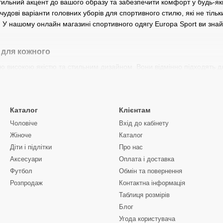
тильний акцент до вашого образу та забезпечити комфорт у будь-я
удові варіанти головних уборів для спортивного стилю, які не тільк
 У нашому онлайн магазині спортивного одягу Europa Sport ви знай
 для кожного
ю високою якістю та стильним дизайном. Вони відмінно підходять д
я. Моделі з різних колекцій бренду відрізняються як кольоровими ва
 шапка, чи легка літня модель, ви завжди будете виглядати стильно.
rdan?
Каталог
Клієнтам
 важливо звернути увагу на декілька факторів:
Чоловіче
Вхід до кабінету
Жіноче
Каталог
an використовує тільки якісні матеріали, що забезпечують комфорт 
 для літа до вовни та флісу для холодної пори року.
Діти і підлітки
Про нас
Аксесуари
Оплата і доставка
 випускаються в різних розмірах, що дозволяє підібрати ідеальний 
Футбол
Обмін та повернення
у залежить від ваших уподобань — чи це класичний чорний колір, ч
Розпродаж
Контактна інформація
Таблиця розмірів
пок Jordan в Europa Sport
Блог
Угода користувача
тивного одягу Europa Sport пропонує вам найкращі моделі шапок Jo