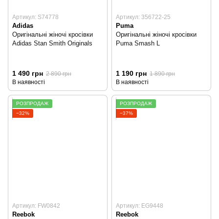
Артикул: S74778
Артикул: 356722-25
Adidas
Puma
Оригінальні жіночі кросівки
Оригінальні жіночі кросівки
Adidas Stan Smith Originals
Puma Smash L
1 490 грн
1 190 грн
2 890 грн
1 890 грн
В наявності
В наявності
РОЗПРОДАЖ
РОЗПРОДАЖ
−32%
−37%
Артикул: FW0842
Артикул: EG9448
Reebok
Reebok