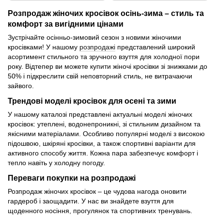
Розпродаж жіночих кросівок осінь-зима – стиль та
комфорт за вигідними цінами
Зустрічайте осінньо-зимовий сезон з новими жіночими
кросівками! У нашому
розпродажі
представлений широкий
асортимент стильного та зручного взуття для холодної пори
року. Відтепер ви можете купити жіночі кросівки зі знижками до
50% і підкреслити свій неповторний стиль, не витрачаючи
зайвого.
Трендові моделі кросівок для осені та зими
У нашому каталозі представлені актуальні моделі жіночих
кросівок: утеплені, водонепроникні, зі стильним дизайном та
якісними матеріалами. Особливо популярні моделі з високою
підошвою, шкіряні кросівки, а також спортивні варіанти для
активного способу життя. Кожна пара забезпечує комфорт і
тепло навіть у холодну погоду.
Переваги покупки на розпродажі
Розпродаж жіночих кросівок – це чудова нагода оновити
гардероб і заощадити. У нас ви знайдете взуття для
щоденного носіння, прогулянок та спортивних тренувань.