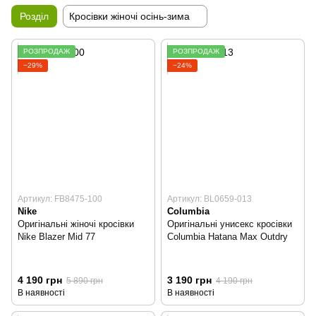
Розділ
Кросівки жіночі осінь-зима
РОЗПРОДАЖ
РОЗПРОДАЖ
−29%
−24%
Артикул: FB8475-100
Артикул: BL0659-013
Nike
Columbia
Оригінальні жіночі кросівки
Оригінальні унисекс кросівки
Nike Blazer Mid 77
Columbia Hatana Max Outdry
4 190 грн
3 190 грн
5 890 грн
4 190 грн
В наявності
В наявності