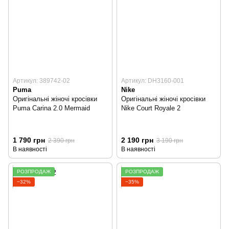
Артикул: 389742-02
Артикул: DH3160-001
Puma
Nike
Оригінальні жіночі кросівки
Оригінальні жіночі кросівки
Puma Carina 2.0 Mermaid
Nike Court Royale 2
1 790 грн
2 190 грн
2 390 грн
3 190 грн
В наявності
В наявності
РОЗПРОДАЖ
РОЗПРОДАЖ
−32%
−35%