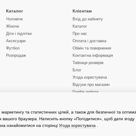
и та вітронепроникними властивостями, що робить їх надійним вибо
Каталог
Клієнтам
няються функціональністю — у них часто є безліч кишень для зручно
Чоловіче
Вхід до кабінету
у, а також зручні застібки-блискавки, що гарантують легкий доступ. 
Жіноче
Каталог
 будь-яких умовах.
Діти і підлітки
Про нас
 куртку Nike?
Аксесуари
Оплата і доставка
ки Nike варто враховувати ваші потреби та сезонність. Якщо вам потр
Футбол
Обмін та повернення
вставками, які забезпечують циркуляцію повітря і не дають перегрів
Розпродаж
Контактна інформація
 вітронепроникними та водонепроникними властивостями, які забезп
Таблиця розмірів
 Nike пропонує як спортивні моделі, так і більш універсальні варіан
Блог
Угода користувача
Відгуки про магазин
Графік роботи
Ми в соцмережах
 маркетингу та статистичних цілей, а також для безпечної та оптим
х вашого браузера. Натисніть кнопку «Погодитися», щоб дати згоду
жна ознайомитися на сторінці
Угода користувача
.