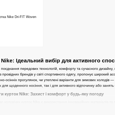
ртка Nike Dri-FIT Woven
 Nike: Ідеальний вибір для активного спо
поєднання передових технологій, комфорту та сучасного дизайну, щ
н із провідних брендів у світі спортивного одягу, пропонує широкий а
яно-осінніх прогулянок, чи утеплені варіанти для зимових холодів —
к для щоденного носіння, так і для активного відпочинку або занять 
ги курток Nike: Захист і комфорт у будь-яку погоду
г чоловічих курток Nike є використання інноваційних матеріалів та
логія Nike Dri-FIT, яка активно виводить вологу з поверхні тіла, ро
тки з утеплювачем Thermore або синтетичними матеріалами, що ефе