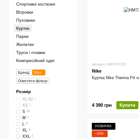
Спортивні костюми
Вітровки
Пуховики
Куртки
Парки
Жилетки
Труси і плавки
Компресійний одяг
Артикул: HM7270-010
Nike
Бренд:
Nike
Куртка Nike Therma FIt ч
Очистити фільтр
Розмір
XL-52
0
4 390 грн
Купити
XS
0
S
10
M
7
L
6
НОВИНКА
XL
4
−15%
XXL
2