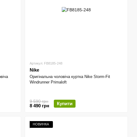
Артикул: FB8185-248
Nike
овіча
Оригінальна чоловіча куртка Nike Storm-Fit
Windrunner Primaloft
9 590 грн
Купити
8 490 грн
НОВИНКА