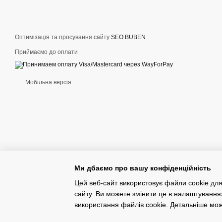
оснащені водонепроникним
Куртки Nike також відріз
кращого захисту від вітр
Оптимізація та просування сайту
SEO BUBEN
зручною у використанні в
Приймаємо до оплати
Як вибрати чоловічу
При виборі чоловічої курт
Мобільна версія
моделі з вентиляційними 
вибір утепленої моделі з
враховувати стиль куртки:
Ми дбаємо про вашу конфіденційність
Цей веб-сайт використовує файли cookie для
сайту. Ви можете змінити це в налаштування
Конструктор інтернет-магазинів
використання файлів cookie. Детальніше мо