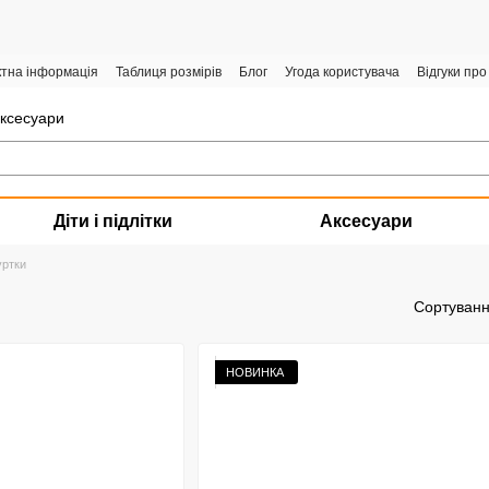
ктна інформація
Таблиця розмірів
Блог
Угода користувача
Відгуки про
аксесуари
Діти і підлітки
Аксесуари
уртки
Сортуванн
НОВИНКА