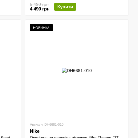
5 490 грн
Купити
4 490 грн
НОВИНКА
Артикул: DH6681-010
Nike
 Sport
Оригінальна чоловіча вітровка Nike Therma-FIT