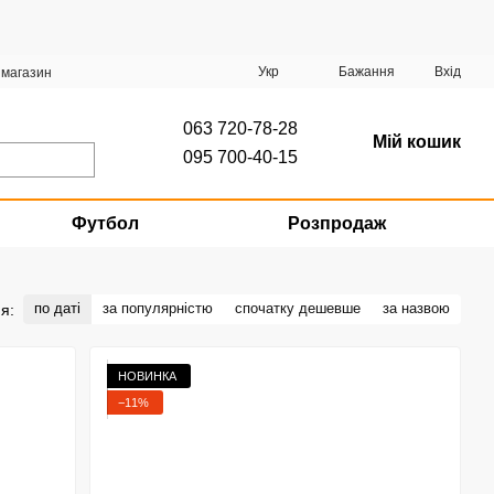
Укр
Бажання
Вхід
 магазин
063 720-78-28
Мій кошик
095 700-40-15
Футбол
Розпродаж
по даті
за популярністю
спочатку дешевше
за назвою
я:
НОВИНКА
−11%