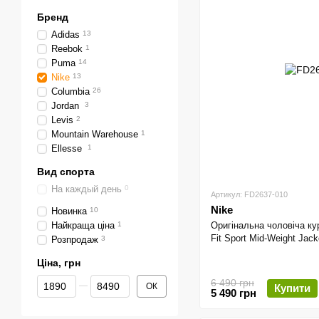
Бренд
Adidas
13
Reebok
1
Puma
14
Nike
13
Columbia
26
Jordan
3
Levis
2
Mountain Warehouse
1
Ellesse
1
Вид спорта
На каждый день
0
Артикул: FD2637-010
Nike
Новинка
10
Оригінальна чоловіча кур
Найкраща ціна
1
Fit Sport Mid-Weight Jack
Розпродаж
3
Ціна, грн
Від Ціна, грн
До Ціна, грн
6 490 грн
ОК
Купити
5 490 грн