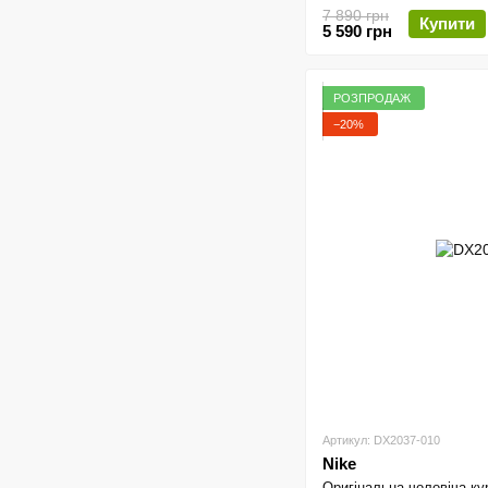
7 890 грн
Купити
5 590 грн
РОЗПРОДАЖ
−20%
Артикул: DX2037-010
Nike
Оригінальна чоловіча ку