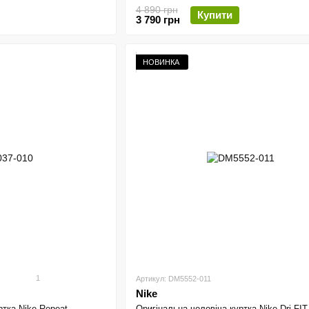
4 890 грн
Купити
3 790 грн
НОВИНКА
1
Артикул: DM5552-011
Nike
ртка Nike Repeat
Оригінальна чоловіча куртка Nike Dri-FIT