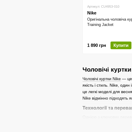
Артикул: CU4953-010
Nike
Оригінальна чоловіча ку
Training Jacket
1 890 грн
Купити
Чоловічі куртки
Чоловічі куртки Nike
— це 
якість і стиль. Nike, оди
це легкі моделі для весн
Nike відмінно підходять я
Технології та перева
Однією з ключових перева
погоду. Наприклад, техно
днів бренд пропонує кур