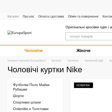
Перейти до основного контенту
Каталог
Про нас
Оплата і доставка
Обмін та повернення
Конта
Графік роботи
Оригінальні кросівки одяг і 
Чоловіче
Жіноче
Інтернет-магазин EuropaSport
Каталог
Чоловіче
Чоловічий одяг
К
Чоловічі куртки Nike
Футболки Поло Майки
НОВИНКА
Рубашки
Шорти
Спортивні штани
Олімпійкі и Толстовки