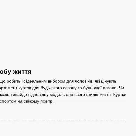
собу життя
о робить їх ідеальним вибором для чоловіків, які цінують
сортимент курток для будь-якого сезону та будь-якої погоди. Чи
 кожен знайде відповідну модель для свого стилю життя. Куртки
спортом на свіжому повітрі.
 технологій, які забезпечують максимальний комфорт у будь-яку
бить куртки Nike ідеальними для занять спортом. Для холодних
ктивно зберігають тепло без зайвої ваги. Багато моделей