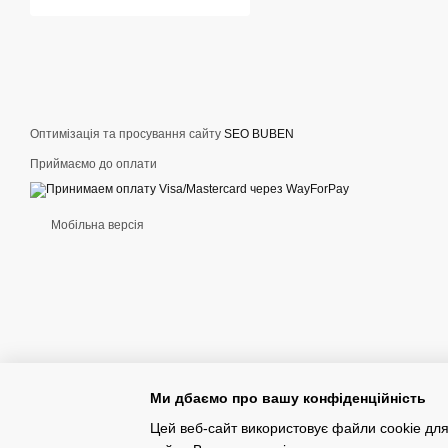
Також варто звернути ува
шарів одягу. Це особливо
Warehouse поєднує в собі 
практичний одяг на кожен
Оптимізація та просування сайту
SEO BUBEN
Приймаємо до оплати
Мобільна версія
Ми дбаємо про вашу конфіденційність
Цей веб-сайт використовує файли cookie для