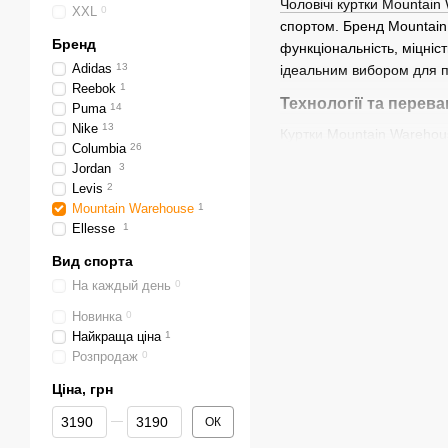
Чоловічі куртки Mountain
XXL
0
спортом. Бренд Mountain
Бренд
функціональність, міцніст
Adidas
13
ідеальним вибором для по
Reebok
1
Технології та перева
Puma
14
Nike
13
Куртки Mountain Warehous
Columbia
26
умовах. Вони виготовлені
Jordan
3
Утеплені моделі курток з
Levis
2
допомагають уникнути пер
Mountain Warehouse
1
Ellesse
1
Додаткові функціональні 
Mountain Warehouse дуже
Вид спорта
пересуватися у будь-яких
На каждый день
0
зимові варіанти.
Новинка
0
Як вибрати чоловічу
Найкраща ціна
1
Розпродаж
0
При виборі чоловічої кур
в екстремальних умовах н
Ціна, грн
куртку для щоденних прог
Від Ціна, грн
До Ціна, грн
ОК
Warehouse також пропону