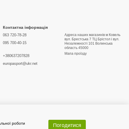
ло, мають зручний крій, що дозволяє носити під ними кілька
дягнути теплий фліс або светр. Дизайн курток Mountain
ивних мандрівників, так і для тих, хто шукає надійний і
Контактна інформація
063 720-78-28
Адреса наших магазинів м Ковель
вул. Брестська 7 ТЦ Брістол і вул.
095 700-40-15
Hезалежності 101 Волинська
область 45000
Мапа проїзду
+380637207828
europasport@ukr.net
альної роботи
Погодитися