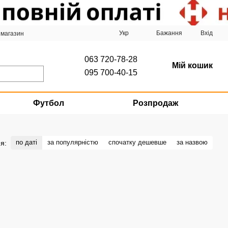
Укр
Бажання
Вхід
 магазин
063 720-78-28
Мій кошик
095 700-40-15
Футбол
Розпродаж
по даті
за популярністю
спочатку дешевше
за назвою
я: