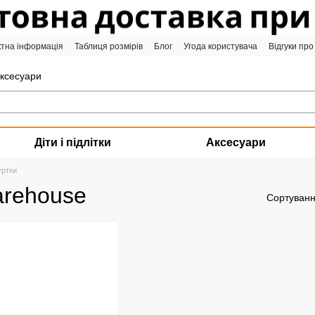
ктна інформація
Таблиця розмірів
Блог
Угода користувача
Відгуки про
аксесуари
Діти і підлітки
Аксесуари
уртки
arehouse
Сортуванн