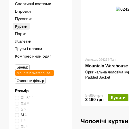
Спортивні костюми
Вітровки
Пуховики
Куртки
Парки
Жилетки
Труси і плавки
Компресійний одяг
Артикул: 024274-Tan
Mountain Warehouse
Бренд:
Оригінальна чоловіча ку
Mountain Warehouse
Padded Jacket
Очистити фільтр
Розмір
3 890 грн
Купити
XL-52
0
3 190 грн
XS
0
S
0
M
1
Чоловічі куртк
L
0
XL
0