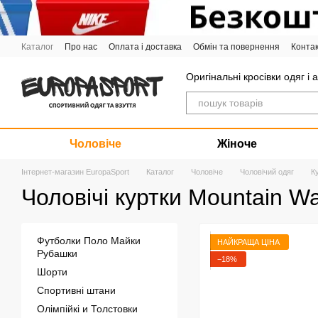
Перейти до основного контенту
Каталог
Про нас
Оплата і доставка
Обмін та повернення
Конта
Графік роботи
Оригінальні кросівки одяг і 
Чоловіче
Жіноче
Інтернет-магазин EuropaSport
Каталог
Чоловіче
Чоловічий одяг
К
Чоловічі куртки Mountain W
Футболки Поло Майки
НАЙКРАЩА ЦІНА
Рубашки
−18%
Шорти
Спортивні штани
Олімпійкі и Толстовки