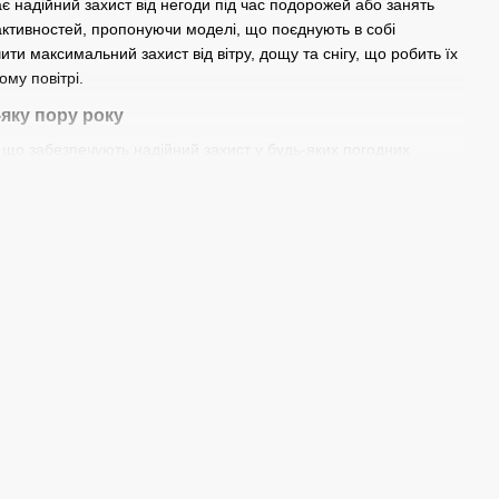
ає надійний захист від негоди під час подорожей або занять
активностей, пропонуючи моделі, що поєднують в собі
ити максимальний захист від вітру, дощу та снігу, що робить їх
му повітрі.
-яку пору року
, що забезпечують надійний захист у будь-яких погодних
рігати тепло тіла і запобігають потраплянню вологи всередину.
т навіть при мінусових температурах, а вентиляційні вставки
зліч кишень для зберігання необхідних речей, роблять куртки
 максимальної практичності, що дозволяє комфортно
 сезонів, включаючи легкі моделі для весни-осені та утеплені
яких ви плануєте її носити. Для походів і активного відпочинку
ами, які забезпечують додатковий захист. Якщо ви шукаєте
ечують вентиляцію та захист від вітру і дощу. Mountain
них погодних умов, що робить їх універсальним вибором.