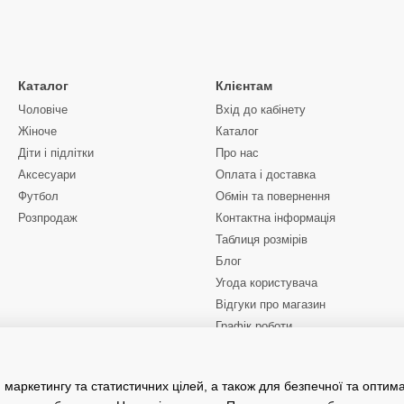
гу на розмір і посадку куртки. Куртки Mountain Warehouse, як прави
 важливо для зимових або холодних погодних умов, коли потрібно о
функціональність і стиль, що робить їх відмінним вибором як для акт
 день.
Каталог
Клієнтам
Чоловіче
Вхід до кабінету
Жіноче
Каталог
Діти і підлітки
Про нас
Аксесуари
Оплата і доставка
Футбол
Обмін та повернення
Розпродаж
Контактна інформація
Таблиця розмірів
Блог
Угода користувача
Відгуки про магазин
Графік роботи
Ми в соцмережах
 маркетингу та статистичних цілей, а також для безпечної та оптим