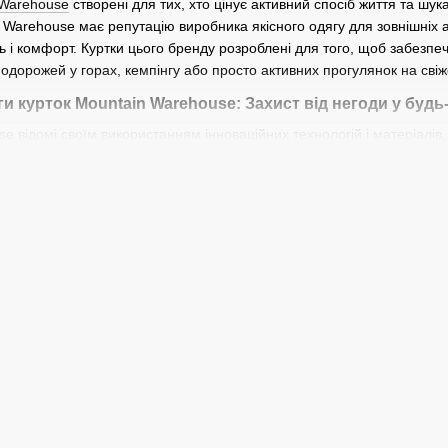
 Warehouse
створені для тих, хто цінує активний спосіб життя та шук
 Warehouse має репутацію виробника якісного одягу для зовнішніх 
ь і комфорт. Куртки цього бренду розроблені для того, щоб забезпеч
дорожей у горах, кемпінгу або просто активних прогулянок на свіжо
ги курток Mountain Warehouse: Захист від негоди у будь
e відомі своїм використанням інноваційних технологій і матеріалів
 з водонепроникних і вітронепроникних тканин, які допомагають збе
 підкладками з флісу або синтетичних матеріалів гарантують комфор
егрівання під час активного руху.
елементи, такі як регульовані капюшони, манжети на липучках та бе
 зручними у використанні. Їх дизайн спрямований на забезпечення
 умовах. Крім того, бренд пропонує широкий вибір курток для різних
 куртку Mountain Warehouse?
тки Mountain Warehouse важливо врахувати ваші потреби та умови, у 
айкраще підійдуть водонепроникні та утеплені моделі з міцними шв
улянок містом або легких походів, обирайте легкі моделі, що забезп
є куртки з багатошаровими системами, які можна адаптувати до різ