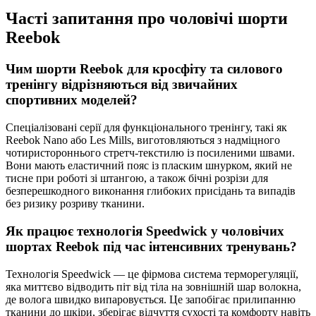
Часті запитання про чоловічі шорти
Reebok
Чим шорти Reebok для кросфіту та силовогo
тренінгу відрізняються від звичайних
спортивних моделей?
Спеціалізовані серії для функціонального тренінгу, такі як
Reebok Nano або Les Mills, виготовляються з надміцного
чотиристороннього стретч-текстилю із посиленими швами.
Вони мають еластичний пояс із пласким шнурком, який не
тисне при роботі зі штангою, а також бічні розрізи для
безперешкодного виконання глибоких присідань та випадів
без ризику розриву тканини.
Як працює технологія Speedwick у чоловічих
шортах Reebok під час інтенсивних тренувань?
Технологія Speedwick — це фірмова система терморегуляції,
яка миттєво відводить піт від тіла на зовнішній шар волокна,
де волога швидко випаровується. Це запобігає прилипанню
тканини до шкіри, зберігає відчуття сухості та комфорту навіть