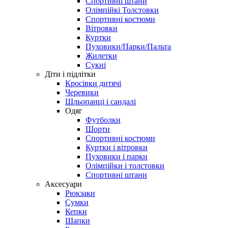
Спортивні штани
Олімпійкі Толстовки
Спортивні костюми
Вітровки
Куртки
Пуховики/Парки/Пальта
Жилетки
Сукні
Діти і підлітки
Кросівки дитячі
Черевики
Шльопанці і сандалі
Одяг
Футболки
Шорти
Спортивні костюми
Куртки і вітровки
Пуховики і парки
Олімпійки і толстовки
Спортивні штани
Аксесуари
Рюкзаки
Сумки
Кепки
Шапки