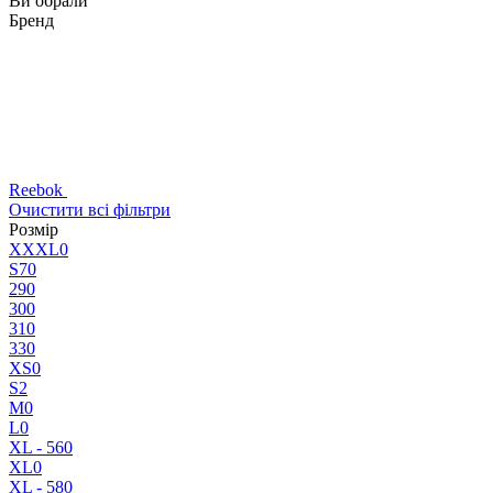
Ви обрали
Бренд
Reebok
Очистити всі фільтри
Розмір
XXXL
0
S7
0
29
0
30
0
31
0
33
0
XS
0
S
2
M
0
L
0
XL - 56
0
XL
0
XL - 58
0