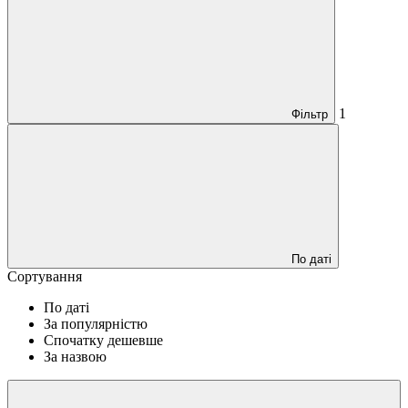
1
Фільтр
По даті
Сортування
По даті
За популярністю
Спочатку дешевше
За назвою