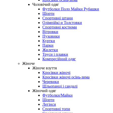
Чоловічий одяг
Футболки Поло Майки Рубашки
Шорти
Спортивні штани
Олімпійкі и Толстовки
Спортивні костюми
Вітровки
Пуховики
Куртки
Парки
Жилетки
Труси і плавки
Компресійний одяг
Жіноче
Жіноче взуття
Кросівки жіночі
Кросівки жіночі осінь-зима
Черевики
Шльопанці і сандалі
Жіночий одяг
Футболки/Майки
Шорти
Легінси
Спортивні топи