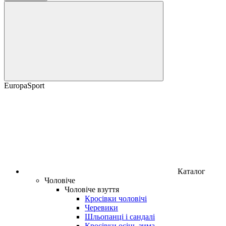
EuropaSport
Каталог
Чоловіче
Чоловіче взуття
Кросівки чоловічі
Черевики
Шльопанці і сандалі
Кросівки осінь-зима