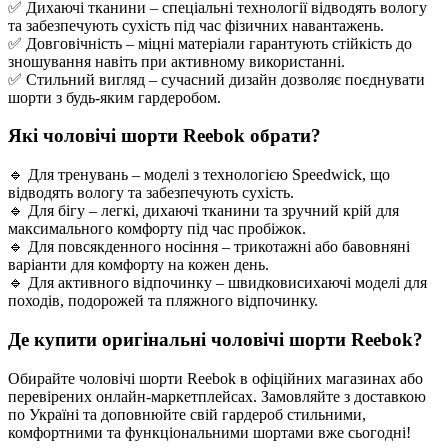
✅ Дихаючі тканини – спеціальні технології відводять вологу
та забезпечують сухість під час фізичних навантажень.
✅ Довговічність – міцні матеріали гарантують стійкість до
зношування навіть при активному використанні.
✅ Стильний вигляд – сучасний дизайн дозволяє поєднувати
шорти з будь-яким гардеробом.
Які чоловічі шорти Reebok обрати?
🔹 Для тренувань – моделі з технологією Speedwick, що
відводять вологу та забезпечують сухість.
🔹 Для бігу – легкі, дихаючі тканини та зручний крій для
максимального комфорту під час пробіжок.
🔹 Для повсякденного носіння – трикотажні або бавовняні
варіанти для комфорту на кожен день.
🔹 Для активного відпочинку – швидковисихаючі моделі для
походів, подорожей та пляжного відпочинку.
Де купити оригінальні чоловічі шорти Reebok?
Обирайте чоловічі шорти Reebok в офіційних магазинах або
перевірених онлайн-маркетплейсах. Замовляйте з доставкою
по Україні та доповнюйте свій гардероб стильними,
комфортними та функціональними шортами вже сьогодні!