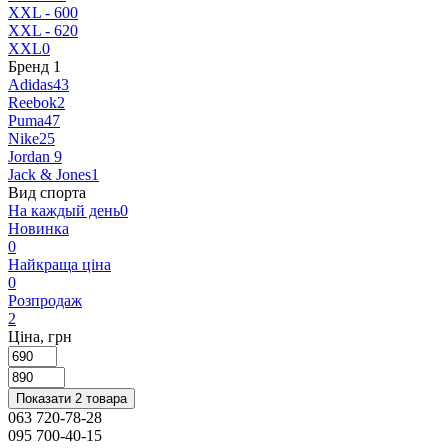
XXL - 60
0
XXL - 62
0
XXL
0
Бренд
‍
1
Adidas
43
Reebok
2
Puma
47
Nike
25
Jordan
9
Jack & Jones
1
Вид спорта
На каждый день
0
Новинка
0
Найкраща ціна
0
Розпродаж
2
Ціна, грн
Показати 2 товара
063 720-78-28
095 700-40-15