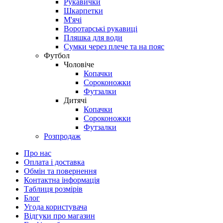
Рукавички
Шкарпетки
М'ячі
Воротарські рукавиці
Пляшка для води
Сумки через плече та на пояс
Футбол
Чоловіче
Копачки
Сороконожки
Футзалки
Дитячі
Копачки
Сороконожки
Футзалки
Розпродаж
Про нас
Оплата і доставка
Обмін та повернення
Контактна інформація
Таблиця розмірів
Блог
Угода користувача
Відгуки про магазин