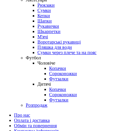
Рюкзаки
Сумки
Кепки
Шапки
Рукавички
Шкарпетки
М'ячі
Воротарські рукавиці
Пляшка для води
Сумки через плече та на пояс
Футбол
Чоловіче
Копачки
Сороконожки
Футзалки
Дитячі
Копачки
Сороконожки
Футзалки
Розпродаж
Про нас
Оплата і доставка
Обмін та повернення
Контактна інформація