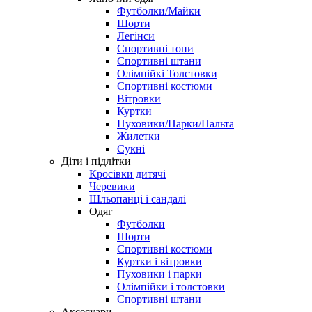
Футболки/Майки
Шорти
Легінси
Спортивні топи
Спортивні штани
Олімпійкі Толстовки
Спортивні костюми
Вітровки
Куртки
Пуховики/Парки/Пальта
Жилетки
Сукні
Діти і підлітки
Кросівки дитячі
Черевики
Шльопанці і сандалі
Одяг
Футболки
Шорти
Спортивні костюми
Куртки і вітровки
Пуховики і парки
Олімпійки і толстовки
Спортивні штани
Аксесуари