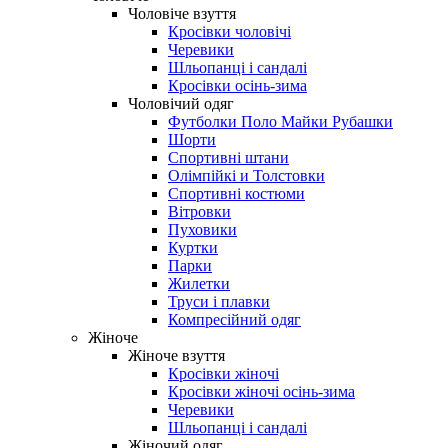
Чоловіче взуття
Кросівки чоловічі
Черевики
Шльопанці і сандалі
Кросівки осінь-зима
Чоловічий одяг
Футболки Поло Майки Рубашки
Шорти
Спортивні штани
Олімпійкі и Толстовки
Спортивні костюми
Вітровки
Пуховики
Куртки
Парки
Жилетки
Труси і плавки
Компресійний одяг
Жіноче
Жіноче взуття
Кросівки жіночі
Кросівки жіночі осінь-зима
Черевики
Шльопанці і сандалі
Жіночий одяг