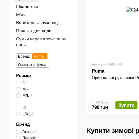
Шкарпетки
М'ячі
Воротарські рукавиці
Пляшка для води
Сумки через плече та на
пояс
Бренд:
Puma
Артикул: 024878-01
Очистити фільтр
Puma
Розмір
Оригінальні рукавички 
S
0
M
1
M/L
1
L
0
1 290 грн
Купити
790 грн
XL
0
L/XL
1
Бренд
Купити зимові 
Adidas
1
Reebok
1