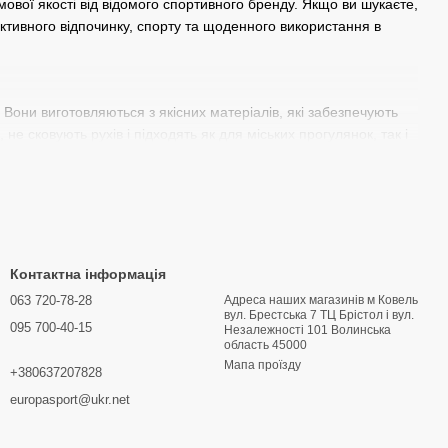
ової якості від відомого спортивного бренду. Якщо ви шукаєте,
ктивного відпочинку, спорту та щоденного використання в
Вони виготовляються з якісних матеріалів, які забезпечують
 не сковують рухів і підходять як для міських прогулянок, так і
 погоду. Багато моделей оснащені водовідштовхувальним
тих, хто хоче купити теплі зимові рукавиці Puma для щоденного
Контактна інформація
063 720-78-28
Адреса наших магазинів м Ковель
вул. Брестська 7 ТЦ Брістол і вул.
 розмірною сіткою та стилістикою. Лаконічні спортивні моделі
095 700-40-15
Hезалежності 101 Волинська
область 45000
дкреслює оригінальність і преміальну якість аксесуара.
Мапа проїзду
+380637207828
europasport@ukr.net
ни. Зручна навігація каталогу дозволяє швидко обрати
ійний аксесуар, який прослужить не один сезон.