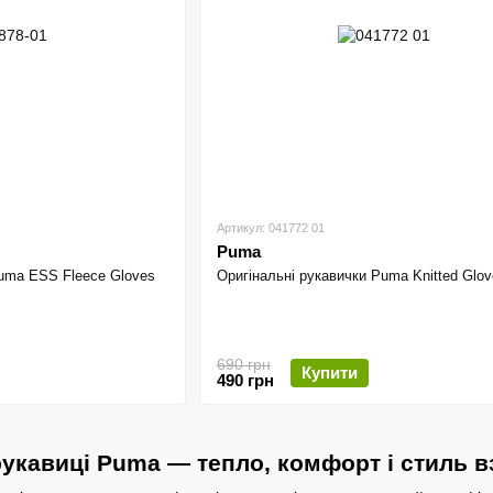
Артикул: 041772 01
Puma
Puma ESS Fleece Gloves
Оригінальні рукавички Puma Knitted Glov
690 грн
Купити
490 грн
рукавиці Puma — тепло, комфорт і стиль 