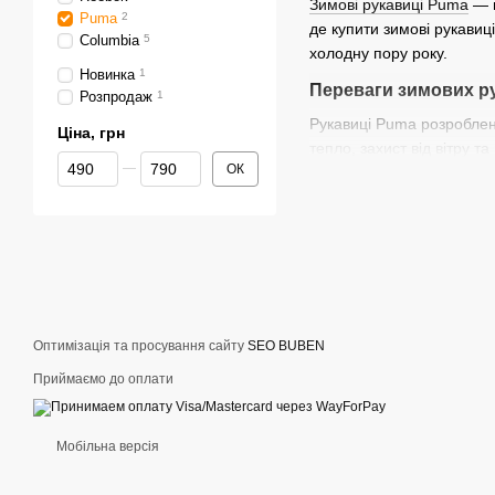
Зимові рукавиці Puma
— ц
Puma
2
де купити зимові рукави
Columbia
5
холодну пору року.
Новинка
1
Переваги зимових р
Розпродаж
1
Рукавиці Puma розроблені
Ціна, грн
тепло, захист від вітру т
Від Ціна, грн
До Ціна, грн
ОК
для активних занять спор
Теплі матеріали та з
Зимові рукавиці Puma маю
покриттям, що робить їх 
використання.
Чоловічі та жіночі з
Оптимізація та просування сайту
SEO BUBEN
У каталозі представлені ч
Приймаємо до оплати
легко поєднуються з курт
Чому варто купити з
Мобільна версія
Ми пропонуємо лише оригі
потрібний розмір і дизай