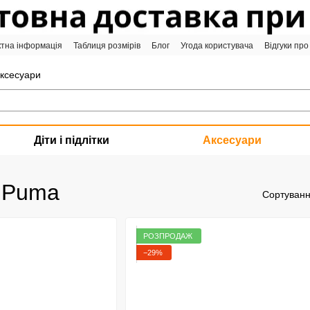
ктна інформація
Таблиця розмірів
Блог
Угода користувача
Відгуки про
аксесуари
Діти і підлітки
Аксесуари
к Puma
Сортуванн
РОЗПРОДАЖ
−29%