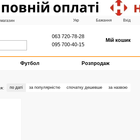
Укр
Бажання
Вхід
 магазин
063 720-78-28
Мій кошик
095 700-40-15
Футбол
Розпродаж
по даті
за популярністю
спочатку дешевше
за назвою
я: