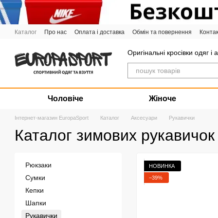
Перейти до основного контенту
Каталог
Про нас
Оплата і доставка
Обмін та повернення
Конта
Графік роботи
Оригінальні кросівки одяг і 
Чоловіче
Жіноче
Інтернет-магазин EuropaSport
Каталог
Аксесуари
Рукавички
Каталог зимових рукавичо
Рюкзаки
НОВИНКА
Сумки
−39%
Кепки
Шапки
Рукавички